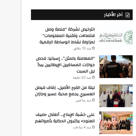
آخر الأخبار
الترخيص لشركة “منصة وصل
للاتصالات وتقنية المعلومات”
لمزاولة نشاط الوساطة الرقمية
منذ 10 دقائق
“المعاملة بالمثل”.. إسبانيا: فحص
جوازات المسافرين الإيطاليين يبدأ
ليل السبت
منذ 53 دقيقة
ليلة من الفرح الأصيل.. زفاف فيصل
العسيري يجمع محبة عسير وجازان
منذ ساعتين
على خشبة الإبداع… أطفال «صيف
العنود» يكتبون الحكاية بأصواتهم
منذ 4 ساعات