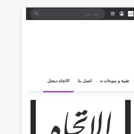
موقع RSS
بض
اتصل بــنـا
تسجيل الدخول
إضافة عمود جانبي
بحث
عن
تقنية و منوعات
اتصل بنا
الاتجاه ديجتل