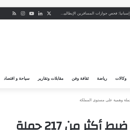
‫X
لينكدإن
‫YouTube
انستقرام
ملخص ال
ن
“المعاملة بالمثل”.. إسبانيا: فحص جوازات المسافرين الإيطاليين يبدأ ليل السبت
وكالات
رياضة
ثقافة وفن
مقابلات وتقارير
سياحة و اقتصاد
قائد قوات أمن الحج: ضبط أكثر من 217 حملة