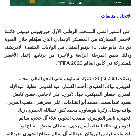
الاتجاه ـ متابعات
أعلن المدير الفني للمنتخب الوطني الأول جورجيوس دونيس قائمة
الأخضر المشاركة في المعسكر الإعدادي الذي سيُقام خلال الفترة
من 25 مايو حتى 10 يونيو المقبل في الولايات المتحدة الأمريكية،
وذلك ضمن المرحلة الرابعة والأخيرة من برنامج إعداد الأخضر
للمشاركة في كأس العالم FIFA 2026™.
وضمّت القائمة (30) لاعبًا، أسماؤهم على النحو التالي: محمد
العويس، نواف العقيدي، أحمد الكسار، عبدالقدوس عطية، عبدالإله
العمري، حسان التمبكتي، جهاد ذكري، علي لاجامي، حسن كادش،
سعود عبدالحميد، محمد أبو الشامات، علي مجرشي، متعب الحربي،
نواف بوشل، زكريا هوساوي، محمد كنو، عبدالله الخيبري، زياد
الجهني، ناصر الدوسري، مصعب الجوير، علاء آل حجي، سالم
الدوسري، خالد الغنام، أيمن يحيى، سلطان مندش، صالح ابو
الشامات، فراس البريكان، عبدالله آل سالم، صالح الشهري، عبدالله