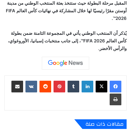
المقبل مرحلة البطولة حيث ستتخذ بعثة المنتخب الوطني من مدينة
أوستن مقرًا رئيسيًا لها خلال المشاركة في نهائيات كأس العالم FIFA
2026™.
يُذكر أن المنتخب الوطني يأتي في المجموعة الثامنة ضمن بطولة
كأس العالم FIFA 2026™، إلى جانب منتخبات إسبانيا، الأوروغواي،
والرأس الأخضر.
لينكدإن
‏Tumblr
بينتيريست
‏Reddit
‏VKontakte
مشاركة عبر البريد
طباعة
مقالات ذات صلة