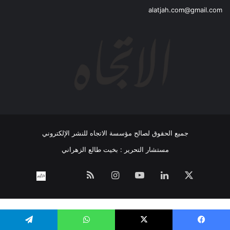
alatjah.com@gmail.com
جميع الحقوق لصالح مؤسسة الاتجاه للنشر الإلكتروني
مستشار التحرير : بخيت طالع الزهراني
‫X
لينكدإن
‫YouTube
انستقرام
ملخص
نبض
اتصل
الموقع
بــنـا
RSS
WP Twitter Auto Publish
Powered By :
XYZScripts.com