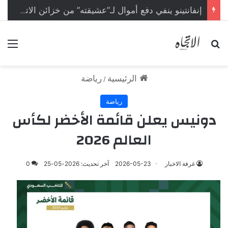
إنفانتينو ينفي دفع أموال لـ”عشيقته” من خزائن الاتحاد الأوروبي
بحث عن
الق
الرئيسية
رياضة
/
رياضة
دونيس يعلن قائمة الأخضر لكأس
العالم 2026
غرفة الاخبار
2026-05-23
آخر تحديث: 2026-05-25
0