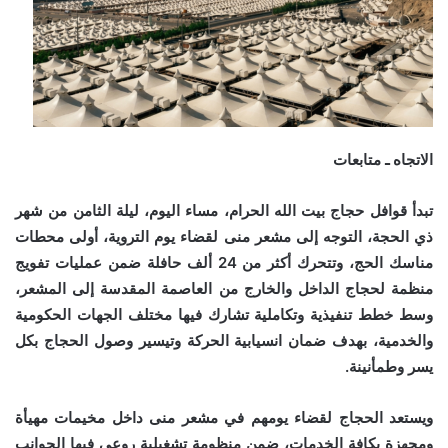
الاتجاه ـ متابعات
تبدأ قوافل حجاج بيت الله الحرام، مساء اليوم، ليلة الثامن من شهر
ذي الحجة، التوجه إلى مشعر منى لقضاء يوم التروية، أولى محطات
مناسك الحج، وتتحرك أكثر من 24 ألف حافلة ضمن عمليات تفويج
منظمة لحجاج الداخل والخارج من العاصمة المقدسة إلى المشعر،
وسط خطط تنفيذية وتكاملية تشارك فيها مختلف الجهات الحكومية
والخدمية، بهدف ضمان انسيابية الحركة وتيسير وصول الحجاج بكل
يسر وطمأنينة.
ويستعد الحجاج لقضاء يومهم في مشعر منى داخل مخيمات مهيأة
ومجهزة بكافة الخدمات، ضمن منظومة تشغيلية روعي فيها الجوانب