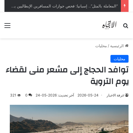
“المعاملة بالمثل”.. إسبانيا: فحص جوازات المسافرين الإيطاليين يبدأ ليل السبت
بحث عن
الق
الرئيسية
/
محليات
محليات
توافد الحجاج إلى مشعر منى لقضاء
يوم التروية
غرفة الاخبار
2026-05-24
آخر تحديث: 2026-05-24
0
321