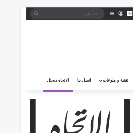
موقع RSS
بض
اتصل بــنـا
تسجيل الدخول
إضافة عمود جانبي
بحث
عن
تقنية و منوعات
اتصل بنا
الاتجاه ديجتل