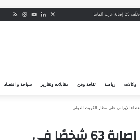
‫X
لينكدإن
‫YouTube
انستقرام
ملخص ال
ن
رب ألمانيا
وكالات
رياضة
ثقافة وفن
مقابلات وتقارير
سياحة و اقتصاد
الصحة الكويتية تعلن إصابة 63 شخصًا في