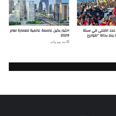
اع عدد القتلى في سبتة
اختيار بكين عاصمة عالمية للعمارة لعام
ينذر بحالة “طوارئ
2029
منذ يوم واحد