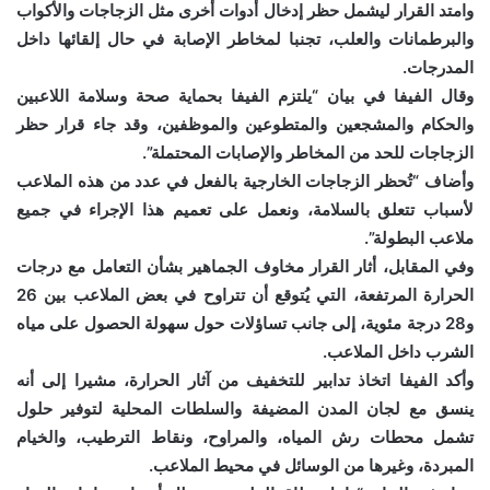
وامتد القرار ليشمل حظر إدخال أدوات أخرى مثل الزجاجات والأكواب
والبرطمانات والعلب، تجنبا لمخاطر الإصابة في حال إلقائها داخل
المدرجات.
وقال الفيفا في بيان “يلتزم الفيفا بحماية صحة وسلامة اللاعبين
والحكام والمشجعين والمتطوعين والموظفين، وقد جاء قرار حظر
الزجاجات للحد من المخاطر والإصابات المحتملة”.
وأضاف “تُحظر الزجاجات الخارجية بالفعل في عدد من هذه الملاعب
لأسباب تتعلق بالسلامة، ونعمل على تعميم هذا الإجراء في جميع
ملاعب البطولة”.
وفي المقابل، أثار القرار مخاوف الجماهير بشأن التعامل مع درجات
الحرارة المرتفعة، التي يُتوقع أن تتراوح في بعض الملاعب بين 26
و28 درجة مئوية، إلى جانب تساؤلات حول سهولة الحصول على مياه
الشرب داخل الملاعب.
وأكد الفيفا اتخاذ تدابير للتخفيف من آثار الحرارة، مشيرا إلى أنه
ينسق مع لجان المدن المضيفة والسلطات المحلية لتوفير حلول
تشمل محطات رش المياه، والمراوح، ونقاط الترطيب، والخيام
المبردة، وغيرها من الوسائل في محيط الملاعب.