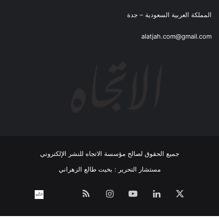
المملكة العربية السعودية – جدة
alatjah.com@gmail.com
جميع الحقوق لصالح مؤسسة الاتجاه للنشر الإلكتروني
مستشار التحرير : بخيت طالع الزهراني
‫X
لينكدإن
‫YouTube
انستقرام
ملخص
نبض
اتصل
الموقع
بــنـا