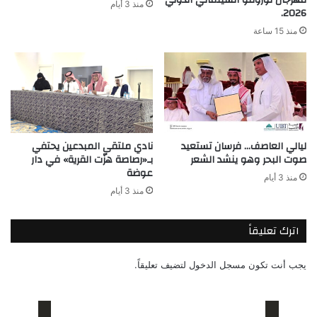
مهرجان تورونتو السينمائي الدولي
منذ 3 أيام
2026.
منذ 15 ساعة
ليالي العاصف… فرسان تستعيد
نادي ملتقى المبدعين يحتفي
صوت البحر وهو ينشد الشعر
بـ«رصاصة هزّت القرية» في دار
عوضة
منذ 3 أيام
منذ 3 أيام
اترك تعليقاً
يجب أنت تكون
مسجل الدخول
لتضيف تعليقاً.