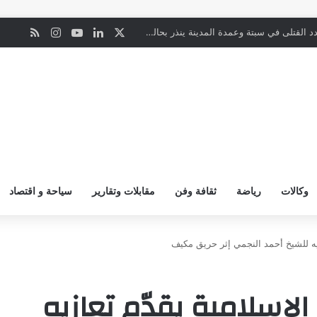
‫X
لينكدإن
‫YouTube
انستقرام
ملخص ال
ن
إسبانيا.. ارتفاع عدد القتلى في سبتة وعمدة المدينة ينذر بحالة “طوارئ إنسانية”
وكالات
رياضة
ثقافة وفن
مقابلات وتقارير
سياحة و اقتصاد
ازيه للشيخ أحمد النجمي إثر حريق مكيف
الإسلامية يقدّم تعازيه