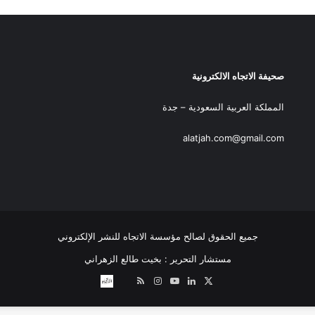
صحيفة الاتجاه الالكترونية
المملكة العربية السعودية – جدة
alatjah.com@gmail.com
جميع الحقوق لصالح مؤسسة الاتجاه للنشر الإلكتروني
مستشار التحرير : بخيت طالع الزهراني
‫X
لينكدإن
‫YouTube
انستقرام
ملخص
نبض
اتصل
الموقع
بــنـا
RSS