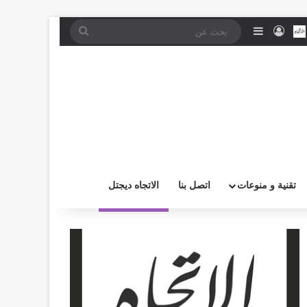
موقع RSS
بض
اتصل بــنـا
تسجيل الدخول
إضافة عمود جانبي
بحث
عن
تقنية و منوعات
اتصل بنا
الاتجاه ديجتل