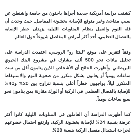
كشفت دراسة أمريكية جديدة أجراها باحثون من جامعة واشنطن عن
سبب مفاجئ وغير متوقع للإصابة بخشونة المفاصل. حيث وجدت أن
قلة النوم والعمل بنظام المناوبات الليلية يزيدان خطر الإصابة
بالفصال العظمي، أحد أكثر أمراض المفاصل شيوعاً حول العالم.
وفقاً لتقرير على موقع “لينتا رو” الروسي، اعتمدت الدراسة على
تحليل بيانات نحو 500 ألف مشارك في مشروع البنك الحيوي
البريطاني. وأظهرت النتائج أن الأشخاص الذين ينامون أقل من ست
ساعات يومياً أو يعانون بشكل متكرر من صعوبة النوم والاستيقاظ
المتكرر ليلاً، يواجهون خطراً أعلى بنسبة تتراوح بين 20% و40%
للإصابة بالفصال العظمي في الركبة أو الورك مقارنة بمن ينامون نحو
سبع ساعات يومياً.
كما أظهرت الدراسة أن العاملين في المناوبات الليلية كانوا أكثر
عرضة بنسبة 24% للإصابة بخشونة الركبة، وارتفع احتمال خضوعهم
لجراحة استبدال مفصل الركبة بنسبة 28%.