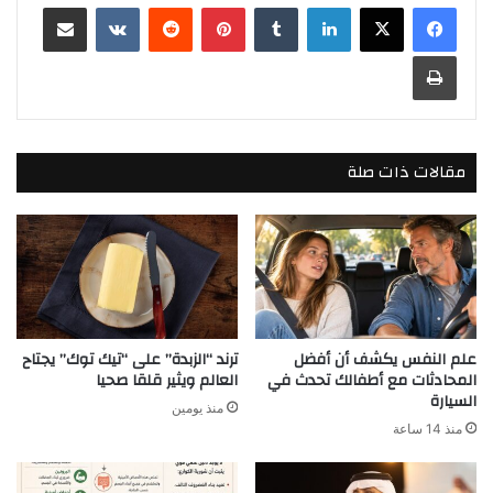
لينكدإن
بينتيريست
مشاركة عبر البريد
طباعة
مقالات ذات صلة
علم النفس يكشف أن أفضل
ترند “الزبدة” على “تيك توك” يجتاح
المحادثات مع أطفالك تحدث في
العالم ويثير قلقا صحيا
السيارة
منذ يومين
منذ 14 ساعة