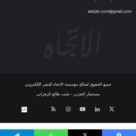
alatjah.com@gmail.com
جميع الحقوق لصالح مؤسسة الاتجاه للنشر الإلكتروني
مستشار التحرير : بخيت طالع الزهراني
‫X
لينكدإن
‫YouTube
انستقرام
ملخص
نبض
اتصل
الموقع
بــنـا