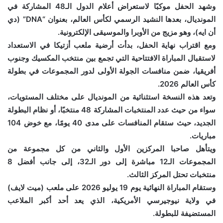
وشهد الحفل موكبًا لاستعراض أعلام الدول الـ48 المشاركة في
المونديال، بعدها النشيد الرسمي لكأس العالم، بعنوان “DNA” (دي
أن ايه)، وهو مزيج من الأوبرا والموسيقى الإلكترونية.
ومع اقتراب نهاية الحفل، بدأت أرضية ملعب أزتيكا في الاستعداد
لاستقبال المباراة الافتتاحية التي تجمع بين منتخب المكسيك وجنوب
أفريقيا، ضمن منافسات الجولة الأولى لدور المجموعات في بطولة
كأس العالم 2026.
وتعد هذه النسخة استثنائية من المونديال على مختلف المستويات،
سواء من حيث عدد المنتخبات المشاركة 48 منتخبًا، أو نظام البطولة
الجديد، حيث ستقام المنافسات على مدى 40 يومًا، مع خوض 104
مباريات.
ويتأهل صاحبا المركزين الأول والثاني من كل مجموعة من
المجموعات الـ12 مباشرة إلى دور الـ32، إلى جانب أفضل 8
منتخبات تحتل المركز الثالث.
وستقام المباراة النهائية يوم 19 يوليو 2026 على ملعب (ميت لايف)
في ولاية نيوجيرسي الأمريكية، الذي يعد أحد أكبر الملاعب
المستضيفة للبطولة.