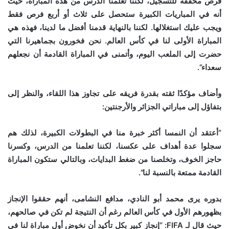
فرص محققة للتسجيل، لكننا تعلمنا الدرس من هذه المباراة، حيث
أنه في المباريات الكبيرة ستحصل على ثلاث أو أربع فرص فقط
ويجب عليك استغلالها. لكننا بالنهاية قدمنا أفضل ما لدينا، فهذه هي
المباراة الأولى لنا في كأس العالم. نحن فخورون بجماهيرنا التي
حضرت إلى الملعب اليوم، وأتمنى في المباراة القادمة أن نجعلهم
سعداء”.
وأضاف مؤكدًا ثقته بقدرة فريقه على تجاوز هذا اللقاء، والنظر إلى
بتفاؤل إلى مباراتي الجزائر والأرجنتين:
“أعتقد أن النمسا أكثر خبرة منا في البطولات الكبيرة، لذلك هم
سجلوا عدة أهداف على عكسنا، لكننا تعلمنا من الدرس، وكسرنا
حاجز الخوف، وتخلصنا من ضغط البدايات، وبالتالي ستكون المباراة
القادمة ممتعة بالنسبة لنا”.
بدوره يرى محمد أبو النادي، مدافع النشامى، أنهم حققوا الإنجاز
بظهورهم الأول في كأس العالم رغم أن النتيجة لم تكن في صالحهم،
حيث قال لـ FIFA: “إنجاز كبير بكل تأكيد أن نخوض أول مباراة لنا في