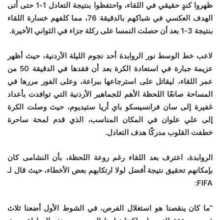
ظهروا كندٍ حقيقي في اللقاء، واحتفظوا بنتيجة التعادل 1-1 حتى أتى
الهدف العكسي في شباكهم بالدقيقة 76، مما كلفهم خسارة اللقاء
بنتيجة 3-1 بعد أن حصلت النمسا على ركلة جزاء في الثواني الأخيرة.
لاعب خط الوسط نور الروابدة أحد نجوم الليلة الأردنية، حيث أظهر
عزيمة جبارة في استعادة الكرة بعد أن فقدها في الدقيقة 50 من
عمر اللقاء، ليقاتل على استرجاعها ببراعة، وعلى الفور مررها في
المساحة صانعًا اللحظة الأهم للجماهير الأردنية التي توافدت بأعداد
غفيرة إلى سان فرانسيسكو باي أريا ستيديوم، حيث وصلت الكرة
إلى علي علوان في المكان المناسب، الذي قدم لمحة ساحرة
خطفت القلوب مدركًا هدف التعادل.
الروابدة، اعترف بعد اللقاء رغم روعة اللحظة، بأن النشامى كان
بإمكانهم تحقيق نتيجة أفضل لولا ارتكابهم بعض الأخطاء، حيث قال لـ
FIFA:
“ما كان ينقصنا هو استغلال الفرص، في الشوط الأول أضعنا ثلاث