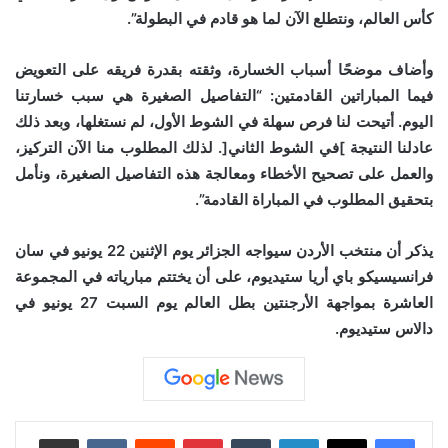
كأس العالم، ونتطلع الآن لما هو قادم في البطولة”.
وأضاف موضحًا أسباب الخسارة، وثقته بقدرة فريقه على التعويض
فيما المباراتين القادمتين: “التفاصيل الصغيرة هي سبب خسارتنا
اليوم. أتيحت لنا فرص سهلة في الشوط الأول، لم نستغلها، وبعد ذلك
عادلنا النتيجة ]في الشوط الثاني[. لذلك المطلوب منا الآن التركيز،
والعمل على تصحيح الأخطاء ومعالجة هذه التفاصيل الصغيرة، ونأمل
بتحقيق المطلوب في المباراة القادمة”.
يذكر أن منتخب الأردن سيواجه الجزائر يوم الإثنين 22 يونيو في سان
فرانسيسيكو باي أريا ستيديوم، على أن يختتم مبارياته في المجموعة
العاشرة بمواجهة الأرجنتين بطل العالم يوم السبت 27 يونيو في
دالاس ستيديوم.
لينكدإن
‏Tumblr
بينتيريست
‏Reddit
‏VKontakte
مشاركة عبر البريد