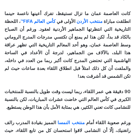
كانت العاصمة عمان ما تزال تستيقظ، تفرك أعينها ناعسة حينما
انطلقت مباراة
منتخب الأردن
الأولى في
كأس العالم FIFA™
، اللحظة
التاريخية التي انتظرتها الجماهير الأردنية لعقود. ورغم أن الصباح
بالكاد قد بدأ، لكن هذا لم يمنع أن تكتسي مدرجات المدرج الروماني
وسط العاصمة عمان، وهو أحد المعالم التاريخية التي تظهر عراقة
هذا البلد، بالآلاف من الجماهير، لدرجة أن الأعداد في الساحة
الهاشمية التي تحتضن المدرج كانت أكبر ربما من العدد في داخله،
والملفت أن كل ذلك امتلأ قبل انطلاق اللقاء بعدة ساعات حيث لم
تكن الشمس قد أشرقت بعد!
90 دقيقة هي عمر اللقاء، ربما ليست وقت طويل بالنسبة للمنتخبات
الكبرى في كأس العالم التي خاضت عشرات المباريات، لكن بالنسبة
للنشامى كانت تعني الكثير، هي بمثابة الأمل بأن هذا الوطن يستطيع.
ورغم صعوبة اللقاء أمام
منتخب النمسا
المميز بقيادة المدرب رالف
رانغنيك، إلّا أن النشامى لاقوا استحسان كل من تابع اللقاء، حيث