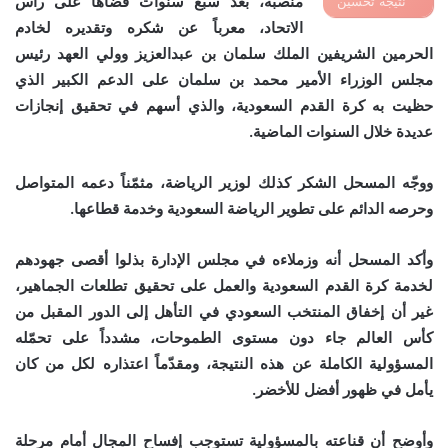
منصبه، بعد سبع سنوات قضاها على رأس
نتيجة تحسين
الاتحاد، معرباً عن شكره وتقديره لخادم
محركات البحث
الحرمين الشريفين الملك سلمان بن عبدالعزيز وولي العهد رئيس
مجلس الوزراء الأمير محمد بن سلمان على الدعم الكبير الذي
حظيت به كرة القدم السعودية، والذي أسهم في تحقيق إنجازات
عديدة خلال السنوات الماضية.
ووجّه المسحل الشكر كذلك لوزير الرياضة، مثمّناً دعمه المتواصل
وحرصه الدائم على تطوير الرياضة السعودية وخدمة قطاعها.
وأكد المسحل أنه وزملاءه في مجلس الإدارة بذلوا أقصى جهودهم
لخدمة كرة القدم السعودية والعمل على تحقيق تطلعات الجماهير،
غير أن إخفاق المنتخب السعودي في التأهل إلى الدور المقبل من
كأس العالم جاء دون مستوى الطموحات، مشدداً على تحمّله
المسؤولية الكاملة عن هذه النتيجة، ومقدّماً اعتذاره لكل من كان
يأمل في ظهور أفضل للأخضر.
وأوضح أن قناعته بالمسؤولية تستوجب إفساح المجال أمام مرحلة