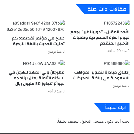
مقالات ذات صلة
الأحد المقبل.. “دورينا غير” يجمع
نجوم الكرة السعودية وتقنيات
صلاح في مؤتمر تقديمه: كم
التحليل المتقدم
تمنيت الحديث باللغة التركية
منذ 20 ساعة
منذ يومين
إطلاق مبادرة لتطوير المواهب
مهرجان ولي العهد للهجن في
السعودية في رياضة المحركات
نسخته الثامنة يعلن برنامجه
بجوائز تتجاوز 50 مليون ريال
منذ يومين
منذ 3 أيام
اترك تعليقاً
يجب أنت تكون
مسجل الدخول
لتضيف تعليقاً.