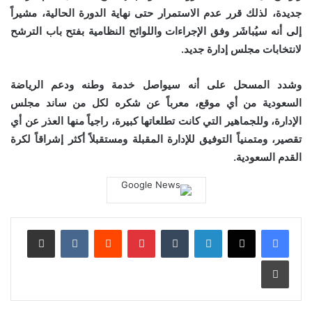
جديدة، لذلك قرر عدم الاستمرار حتى نهاية الدورة الحالية، مشيراً
إلى أنه سيُباشَر وفق الإجراءات واللوائح النظامية بفتح باب الترشح
لانتخابات مجلس إدارة جديد.
وشدد المسحل على أنه سيواصل خدمة وطنه ودعم الرياضة
السعودية من أي موقع، معرباً عن شكره لكل من ساند مجلس
الإدارة، وللجماهير التي كانت تطلعاتها كبيرة، راجياً منها العذر عن أي
تقصير، ومتمنياً التوفيق للإدارة المقبلة ومستقبلاً أكثر إشراقاً لكرة
القدم السعودية.
لينكدإن
‏Tumblr
بينتيريست
‏Reddit
‏VKontakte
مشاركة عبر البريد
طباعة