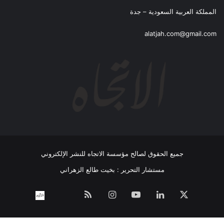
المملكة العربية السعودية – جدة
alatjah.com@gmail.com
جميع الحقوق لصالح مؤسسة الاتجاه للنشر الإلكتروني
مستشار التحرير : بخيت طالع الزهراني
‫X
لينكدإن
‫YouTube
انستقرام
ملخص
نبض
اتصل
الموقع
بــنـا