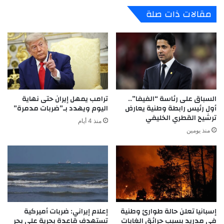
مقالات ذات صلة
السباق على رئاسة “الفيفا”..
ترامب يمهل إيران حتى نهاية
أول رئيس رابطة وطنية يعارض
اليوم ويهدد بـ”ضربات مدمرة”
ترشيح القطري الخليفي
منذ 4 أيام
منذ يومين
إسبانيا تعلن حالة طوارئ وطنية
إعلام إيراني: ضربات أميركية
في مدريد بسبب حرائق الغابات
تستهدف قاعدة بحرية على بحر