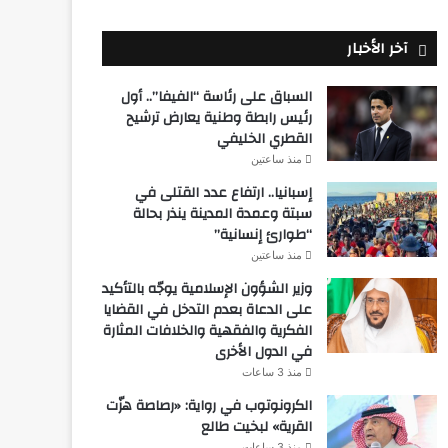
آخر الأخبار
السباق على رئاسة “الفيفا”.. أول
رئيس رابطة وطنية يعارض ترشيح
القطري الخليفي
منذ ساعتين
إسبانيا.. ارتفاع عدد القتلى في
سبتة وعمدة المدينة ينذر بحالة
“طوارئ إنسانية”
منذ ساعتين
وزير الشؤون الإسلامية يوجّه بالتأكيد
على الدعاة بعدم التدخل في القضايا
الفكرية والفقهية والخلافات المثارة
في الدول الأخرى
منذ 3 ساعات
الكرونوتوب في رواية: «رصاصة هزّت
القرية» لبخيت طالع
منذ 3 ساعات