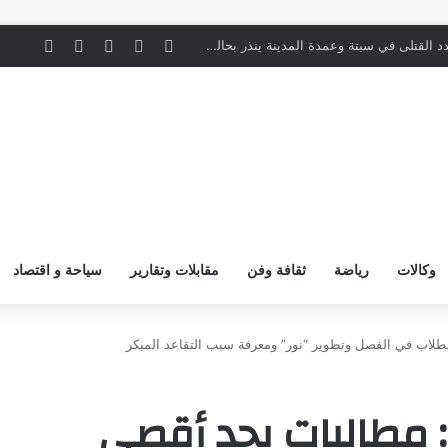
‫X
لينكدإن
‫YouTube
انستقرام
ملخص ال
ن
وزير الشؤون الإسلامية يوجّه بالتأكيد على الدعاة بعدم التدخل في القضايا الفكرية والفقهية والخلافات المثارة في الدول الأخرى
وكالات
رياضة
ثقافة وفن
مقابلات وتقارير
سياحة و اقتصاد
طلاب في الفصل وتطوير “نور” ومعرفة سبب التقاعد المبكر
 مطالبات بحد أقصى