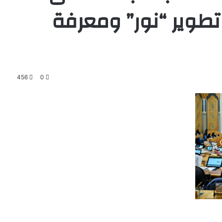
طوير “نور” ومعرفة
456
0