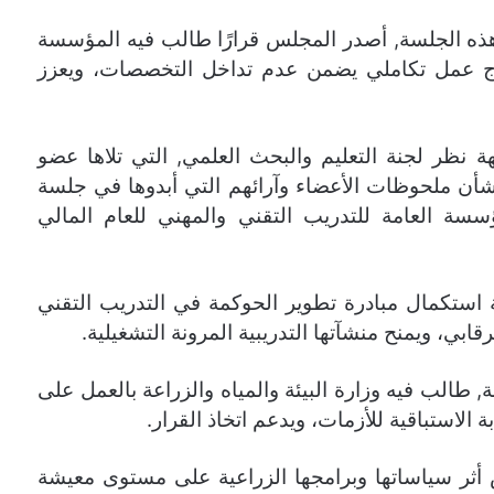
ه الجلسة, أصدر المجلس قرارًا طالب فيه المؤسسة
وذج عمل تكاملي يضمن عدم تداخل التخصصات، ويعزز
 نظر لجنة التعليم والبحث العلمي, التي تلاها عضو
شأن ملحوظات الأعضاء وآرائهم التي أبدوها في جلسة
سسة العامة للتدريب التقني والمهني للعام المالي
تكمال مبادرة تطوير الحوكمة في التدريب التقني
ابي، ويمنح منشآتها التدريبية المرونة التشغيلية.
 طالب فيه وزارة البيئة والمياه والزراعة بالعمل على
بة الاستباقية للأزمات، ويدعم اتخاذ القرار.
أثر سياساتها وبرامجها الزراعية على مستوى معيشة