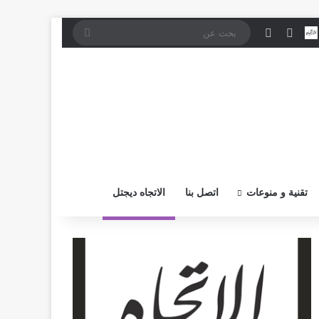
موقع RSS
بض
اتصل بــنـا
تسجيل الدخول
إضافة عمود جانبي
بحث
عن
تقنية و منوعات
اتصل بنا
الاتجاه ديجتل