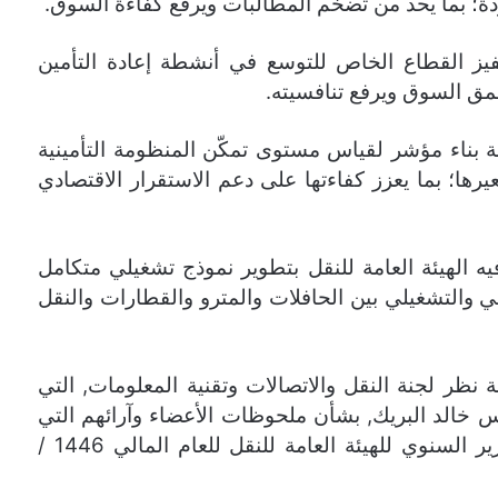
دة؛ بما يحد من تضخم المطالبات ويرفع كفاءة السوق.
يز القطاع الخاص للتوسع في أنشطة إعادة التأمين
عمق السوق ويرفع تنافسيته.
 بناء مؤشر لقياس مستوى تمكّن المنظومة التأمينية
عيرها؛ بما يعزز كفاءتها على دعم الاستقرار الاقتصادي
 الهيئة العامة للنقل بتطوير نموذج تشغيلي متكامل
مي والتشغيلي بين الحافلات والمترو والقطارات والنقل
نظر لجنة النقل والاتصالات وتقنية المعلومات, التي
 خالد البريك, بشأن ملحوظات الأعضاء وآرائهم التي
أبدوها في جلسة سابقة تجاه ما تضمنه التقرير السنوي للهيئة العامة للنقل للعام المالي 1446 /