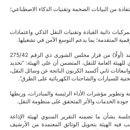
تفادة من البيانات الضخمة وتقنيات الذكاء الاصطناعي؛
مركبات ذاتية القيادة وتقنيات النقل الذكي واعتمادات
مية المتقدمة؛ بما يدعم التوسع الآمن في تشغيلها.
وأكد المجلس في قراره على ما جاء في البند (أولًا) من قرار مجلس الشورى ذي الرقم 275/42
لتقرير السنوي للهيئة العامة للنقل، المتضمن أن على الهيئة: “تحديد
بعاثات ثاني أكسيد الكربون الناتجة عن وسائل النقل،
تحتية للسيارات والشاحنات الكهربائية على الطرق”.
 وتطوير مؤشرات الأداء الرئيسة والمبادرات، وربطها
 جودة الخدمات والأثر المتحقق على منظومة النقل.
لسة بشأن ما تضمنه التقرير السنوي لهيئة الإذاعة
للعام المالي 1446/1447هـ, طالب فيه الهيئة بتحويل الوثائق المعتمدة من الأرشيف