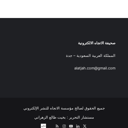
صحيفة الاتجاه الالكترونية
المملكة العربية السعودية – جدة
alatjah.com@gmail.com
جميع الحقوق لصالح مؤسسة الاتجاه للنشر الإلكتروني
مستشار التحرير : بخيت طالع الزهراني
‫X
لينكدإن
‫YouTube
انستقرام
ملخص
نبض
اتصل