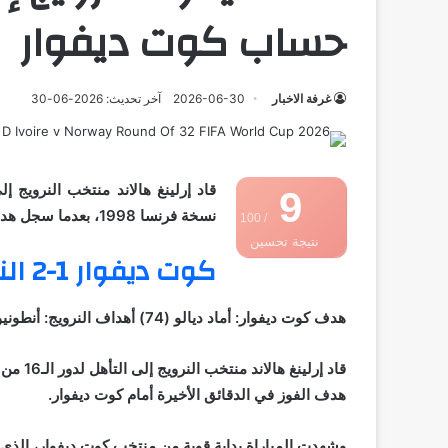
حساب كوت ديفوار
غرفة الاخبار
2026-06-30
آخر تحديث: 2026-06-30
9
نسخة فرنسا 1998، بعدما سجل هدف الفوز الذي منح بلاده انتصارًا ثمينًا في مواجهة كوت ديفوار.
/ 100
نتيجة تحسين
كوت ديفوار 1-2 النرويج
محركات البحث
هدف كوت ديفوار: أماد ديالو (74) أهداف النرويج: أنطونيو نوسا (39)، إرلينغ هالاند (86)
هدف الفوز في الدقائق الأخيرة أمام كوت ديفوار.
وشهدت المباراة بداية قوية من منتخب كوت ديفوار، الذي