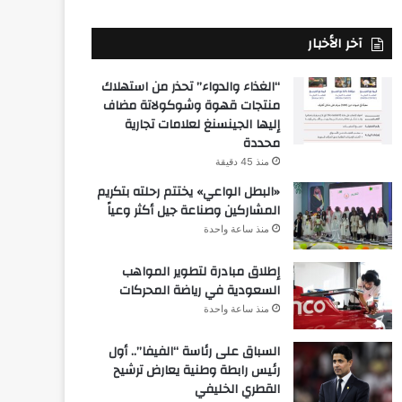
آخر الأخبار
“الغذاء والدواء” تحذر من استهلاك
منتجات قهوة وشوكولاتة مضاف
إليها الجينسنغ لعلامات تجارية
محددة
منذ 45 دقيقة
«البطل الواعي» يختتم رحلته بتكريم
المشاركين وصناعة جيل أكثر وعياً
منذ ساعة واحدة
إطلاق مبادرة لتطوير المواهب
السعودية في رياضة المحركات
منذ ساعة واحدة
السباق على رئاسة “الفيفا”.. أول
رئيس رابطة وطنية يعارض ترشيح
القطري الخليفي