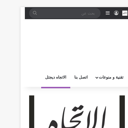
موقع RSS
بض
اتصل بــنـا
تسجيل الدخول
إضافة عمود جانبي
بحث
عن
تقنية و منوعات
اتصل بنا
الاتجاه ديجتل