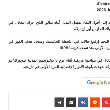
ى أجواء اللقاء بفضل البديل أماد ديالو، الذي أدرك التعادل في
ر النجم إرلينغ هالاند في اللحظة الحاسمة، وسجل هدف الفوز في
وسيواجه المنتخب النرويجي نظيره البرازيلي في دور الـ16، في مواجهة مرتقبة تُقام يوم 5 يوليو/تموز بمدينة نيويورك/نيو
 شهدت بلوغه الأدوار الإقصائية للمرة الأولى في تاريخه.
بينتيريست
مشاركة عبر البريد
طباعة