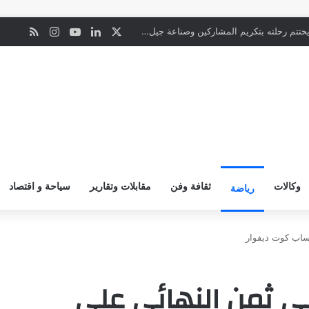
‫X
لينكدإن
‫YouTube
انستقرام
ملخص ال
ن
«البطل الواعي» يختتم رحلته بتكريم المشاركين وصناعة جيل أكثر وعياً
وكالات
ثقافة وفن
مقابلات وتقارير
سياحة و اقتصاد
رياضة
حساب كوت ديفوار
إلى ثمن النهائي على