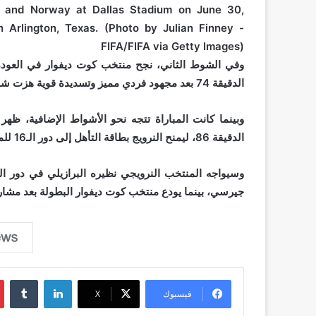
وفي الشوط الثاني، نجح منتخب كوت ديفوار في العودة إل
الدقيقة 74 بعد مجهود فردي مميز وتسديدة قوية هزت شباك الحارس أوريان نيلاند.
وبينما كانت المباراة تتجه نحو الأشواط الإضافية، ظه
الدقيقة 86، ليمنح النرويج بطاقة التأهل إلى دور الـ16 للمرة الأولى منذ نسخة فرنسا 1998.
جيرسي، بينما يودع منتخب كوت ديفوار البطولة بعد مشاركة
لينكدإن
فيسبوك
‫X