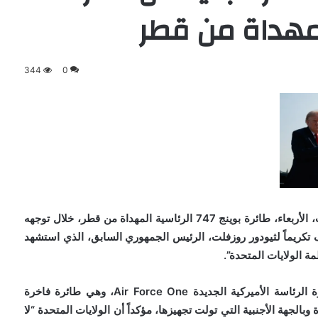
344
0
دشن الرئيس الأميركي دونالد ترمب، الأربعاء، طائرة بوينج 747 الرئاسية المهداة من قطر، خلال توجهه
ف تكريماً لثيودور روزفلت، الرئيس الجمهوري السابق، الذي استشهد
ة الولايات المتحدة”.
وقال ترمب، لدى صعوده في أول رحلة على متن طائرة الرئاسة الأميركية الجديدة Air Force One، وهي طائرة فاخرة
الجهة الأجنبية التي تولت تجهيزها، مؤكداً أن الولايات المتحدة “لا