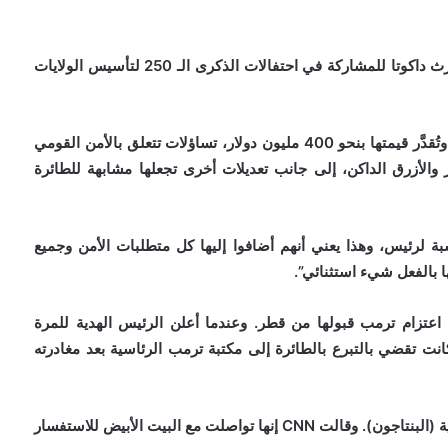
وقال ترمب للصحافيين قبل توجهه، الأربعاء، إلى ولاية نورث داكوتا للمشاركة في احتفالات الذكرى الـ 250 لتأسيس الولايات
وأثارت الطائرة الجديدة، التي قُدمت هدية غير مشروطة وتُقدَّر قيمتها بنحو 400 مليون دولار، تساؤلات تتعلق بالأمن القومي
مر والأزرق الداكن، إلى جانب تعديلات أخرى تجعلها مشابهة للطائرة
سبة لرئيس، وهذا يعني أنهم أضافوا إليها كل متطلبات الأمن وجميع
ها بالفعل شيء استثنائي”.
تزام ترمب قبولها من قطر. وعندما أعلن الرئيس الهدية للمرة
طلع على الأمر لـCNN إن الخطة كانت تقضي بالتبرع بالطائرة إلى مكتبة ترمب الرئاسية بعد مغادرته
وقد قُدمت الطائرة رسمياً هدية إلى وزارة الحرب الأميركية (البنتاجون). وقالت CNN إنها تواصلت مع البيت الأبيض للاستفسار