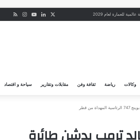
‫X
لينكدإن
‫YouTube
انستقرام
ملخص ال
ن
المية للعمارة لعام 2029
وكالات
رياضة
ثقافة وفن
مقابلات وتقارير
سياحة و اقتصاد
ة من قطر
الد ترمب يدشن طائرة