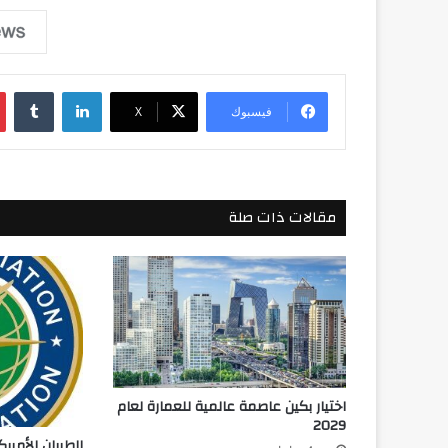
لينكدإن
فيسبوك
‫X
مقالات ذات صلة
اختيار بكين عاصمة عالمية للعمارة لعام
2029
الطيران الأمير