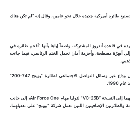
صنيع طائرة أميركية جديدة خلال نحو عامين، وقال إنه “لم تكن هناك
في قاعدة أندروز المشتركة، واصفاً إياها بأنها “أفخم طائرة في
 إلى أسِرّة مسطحة، وأحزمة أمان تحمل الختم الرئاسي، فيما جاءت
ذهبي.
وفي الشهر الماضي، نشر مسؤولو البيت الأبيض رسائل وداع عبر وسائل التواصل الاجتماعي لطائرة “بوينج 747-200”
ويجري حالياً تعديل طائرتين من طراز “747-800” لتحويلهما إلى النسخة “VC-25B” لتوليا مهام Air Force One، إلى جانب
 والطائرتين الإضافيتين اللتين تعمل شركة “بوينج” على تعديلهِما،