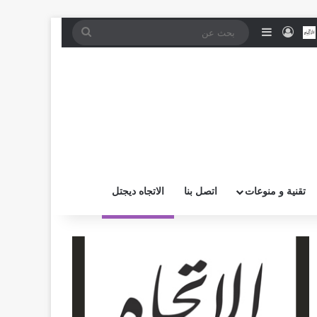
موقع RSS
بض
اتصل بــنـا
تسجيل الدخول
إضافة عمود جانبي
بحث
عن
تقنية و منوعات
اتصل بنا
الاتجاه ديجتل