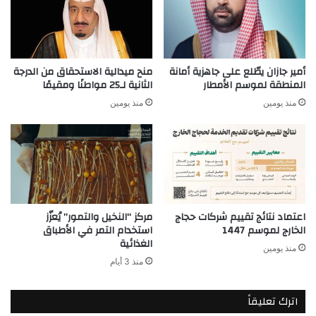
أمير جازان يطّلع على جاهزية أمانة
منح ميدالية الاستحقاق من الدرجة
المنطقة لموسم الأمطار
الثانية لـ25 مواطنًا ومقيمًا
منذ يومين
منذ يومين
اعتماد نتائج تقييم شركات حجاج
مركز “النخيل والتمور” يُعزّز
الخارج لموسم 1447
استخدام التمر في الأطباق
الغذائية
منذ يومين
منذ 3 أيام
اترك تعليقاً