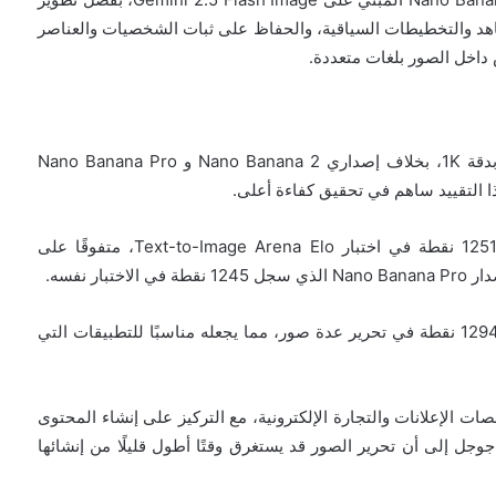
اهد والتخطيطات السياقية، والحفاظ على ثبات الشخصيات والعناصر
اخل الصور بلغات متعددة.
يقتصر نموذج Nano Banana 2 Lite على إنتاج الصور بدقة 1K، بخلاف إصداري Nano Banana 2 و Nano Banana Pro
ووفقًا لاختبارات الشركة الداخلية، فقد سجل النموذج 1251 نقطة في اختبار Text-to-Image Arena Elo، متفوقًا على
وحقق النموذج 1308 نقاط في تحرير الصور المفردة و 1294 نقطة في تحرير عدة صور، مما يجعله مناسبًا للتطبيقات التي
وري البرمجيات ومنصات الإعلانات والتجارة الإلكترونية، مع التركيز على إنشاء المحتوى
جوجل إلى أن تحرير الصور قد يستغرق وقتًا أطول قليلًا من إنشائها