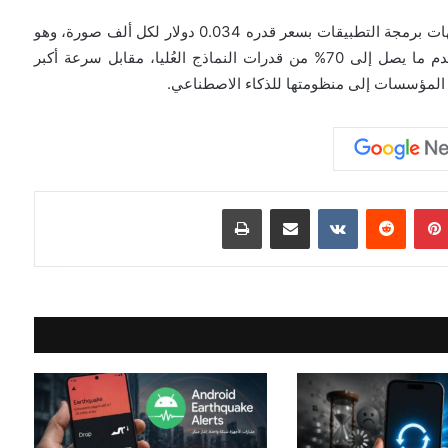
ويتوفر النموذج حصريًا عبر خدمات جوجل السحابية وواجهات برمجة التطبيقات بسعر قدره 0.034 دولار لكل ألف صورة، وهو
أقل من أسعار الإصدارات السابقة. وتؤكد الشركة أنه يقدم ما يصل إلى 70% من قدرات النماذج العُليا، مقابل سرعة أكبر
المؤسسات إلى منظومتها للذكاء الاصطناعي.
بينتيريست
مشاركة عبر البريد
طباعة