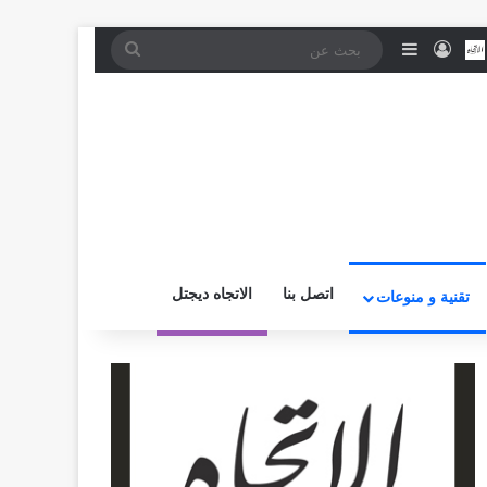
موقع RSS
بض
اتصل بــنـا
تسجيل الدخول
إضافة عمود جانبي
بحث
عن
اتصل بنا
الاتجاه ديجتل
تقنية و منوعات