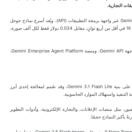
ات التجارية.
ويحمل النموذج الاسم التقني Gemini 3.1 Flash-Lite Image عبر واجهة برمجة التطبيقات (API)، ويُعد أسرع نماذج جوجل
الإبداعية وأقلها تكلفةً؛ إذ يستطيع توليد صورة بدقة قدرها 1K في أقل من أربع ثوانٍ، مقابل 0.034 دولار فقط لكل ألف صورة،
ويتوفر النموذج الآن عبر منصة Google AI Studio، وواجهة Gemini API، ومنصة Gemini Enterprise Agent Platform،
أوضحت جوجل أن نموذج Nano Banana 2 Lite يعتمد على بنية Gemini 3.1 Flash Lite، وقد صُمم لمعالجة إحدى أبرز
التنفيذ واستهلاك الموارد الحاسوبية.
صور، مثل منصات الإعلانات، والتجارة الإلكترونية، وأدوات التطوير
ً بأكبر النماذج حجمًا.
ويشكّل الإصدار الجديد تحسينًا ملحوظًا مقارنةً بسابقه Nano Banana المبني على Gemini 2.5 Flash Image، بفضل تطوير