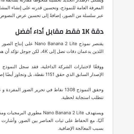
المعرفة العامة للنموذج، وتحسين قدرته على إنشاء المش
عبر سلسلة من الصور، إضافةً إلى تحسين عرض النصوص د
دقة 1K فقط مقابل أداء أفضل
اللذين يدعمان دقات تصل إلى 4K، لكن جوجل تؤكد أن هذا التقييد ساهم في تحقيق كفاءة أعلى.
الإصدار السابق الذي حقق 1151 نقطة، بل وتجاوز أيضًا إصدار Nano Banana Pro الذي سجل 1245 نقطة في الاختبار نفسه.
تتطلب استجابة لحظية.
ويستهدف Nano Banana 2 Lite مط
آليًا، مع الحفاظ على ثبات العناصر بين الصور. وأشارت 
بسبب المعالجة الإضافية.