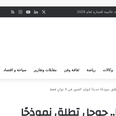
‫X
لينكدإن
‫YouTube
انستقرام
ملخص ال
ن
: ترامب لم يكن في خطر فوق البيت الأبيض
وكالات
رياضة
ثقافة وفن
مقابلات وتقارير
سياحة و اقتصاد
Nano Banana 2 Lite.. جوجل تطلق نموذجًا