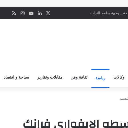
‫X
لينكدإن
‫YouTube
انستقرام
ملخص ال
ن
حة… وجهة بطعم التراث
وكالات
ثقافة وفن
مقابلات وتقارير
سياحة و اقتصاد
رياضة
يسيه
سطه الإيفواري فرانك