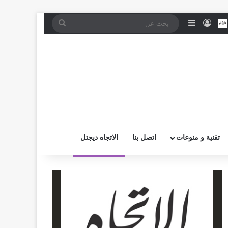
موقع RSS
بض
اتصل بــنـا
تسجيل الدخول
إضافة عمود جانبي
بحث
عن
تقنية و منوعات
اتصل بنا
الاتجاه ديجتل