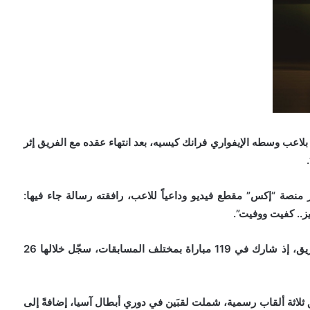
بلاعب وسطه الإيفواري فرانك كيسيه، بعد انتهاء عقده مع الفريق إثر
نصة “إكس” مقطع فيديو وداعياً للاعب، رافقته رسالة جاء فيها:
واستعرض الأهلي إحصاءات كيسيه خلال فترة تمثيله للفريق، إذ شارك في 119 مباراة بمختلف المسابقات، سجّل خلالها 26
ثلاثة ألقاب رسمية، شملت لقبَين في دوري أبطال آسيا، إضافةً إلى