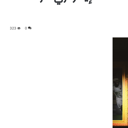
323
0