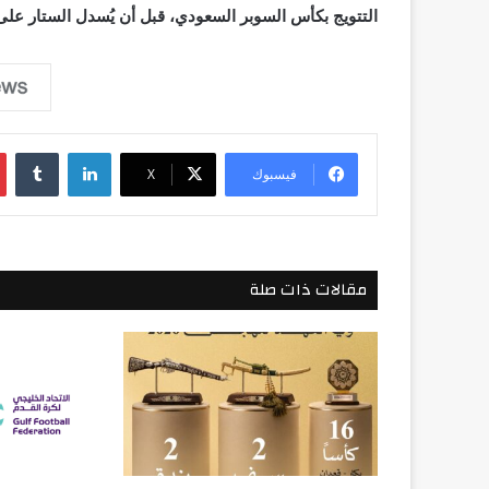
التتويج بكأس السوبر السعودي، قبل أن يُسدل الستار على
لينكدإن
فيسبوك
‫X
مقالات ذات صلة