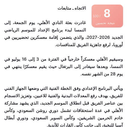
الاتجاه ـ متابعات
8
/ 100
غادرت بعثة النادي الأهلي، يوم الجمعة، إلى
نتيجة تحسين
النمسا لبدء برنامج الإعداد للموسم الرياضي
محركات البحث
الجديد 2026-2027، والذي يتضمن إقامة معسكرين تحضيريين في
أوروبا، لرفع جاهزية الفريق للمنافسات.
وسيقيم الأهلي معسكراً خارجياً في الفترة من 3 إلى 16 يوليو في
النمسا، وبعدها سيغادر إلى البرتغال حيث يقيم معسكرًا ينتهي في
يوم 28 من الشهر نفسه.
ويأتي البرنامج الإعدادي وفق الخطة الفنية التي وضعها الجهاز الفني
للفريق، بهدف رفع المعدلات البدنية والفنية للاعبين، وتعزيز الانسجام
بين عناصر الفريق قبل انطلاق الموسم الجديد، الذي يشهد مشاركة
الأهلي في عدة استحقاقات تشمل دوري روشن السعودي، وكأس
خادم الحرمين الشريفين، وكأس السوبر السعودي، ودوري أبطال
آسيا للنخبة، إلى جانب كأس القارات للأندية.