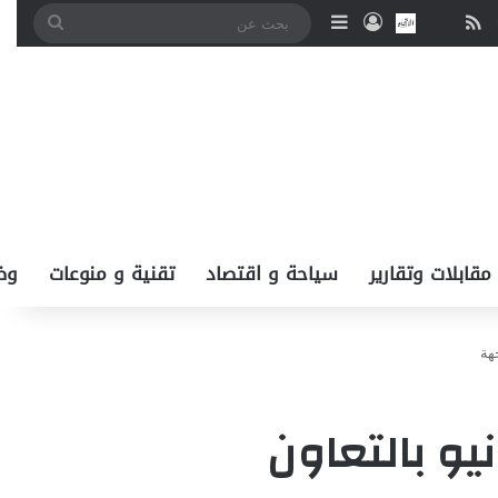
‫You
انستقرام
ملخص الموقع RSS
نبض
اتصل بــنـا
تسجيل الدخول
إضافة عمود جانبي
بحث
عن
مقابلات وتقارير
سياحة و اقتصاد
تقنية و منوعات
وظ
ل يونيو بالتعاون