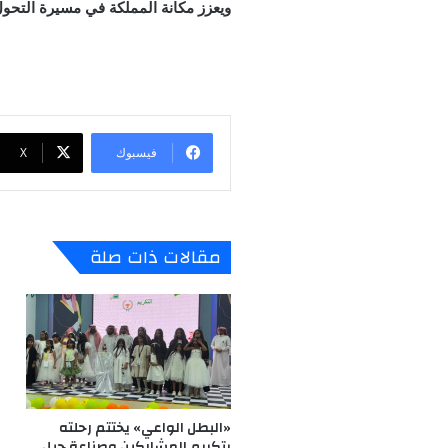
ويعزز مكانة المملكة في مسيرة التحول
فيسبوك
‫X
مقالات ذات صلة
«البطل الواعي» يختتم رحلته
بتكريم المشاركين وصناعة جيل