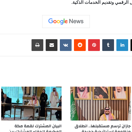
 الرقمي وتقديم الخدمات الذكية.
لينكدإن
‏Tumblr
بينتيريست
‏Reddit
‏VKontakte
مشاركة عبر البريد
طباعة
جازان ترسم مستقبلها.. انطلاق
البيان المشترك لقمة مكة
منظومة استراتيجية جديدة
المكرمة للدفاع المشترك بين