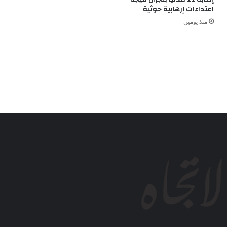
اعتداءات إرهابية حوثية
منذ يومين