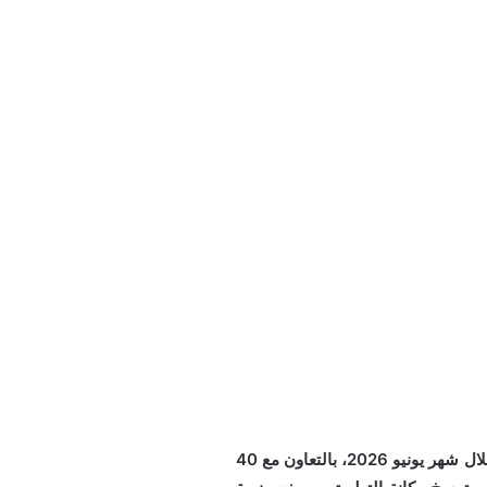
وسع التطبيق الوطني الشامل “توكلنا” منظومة خدماته الرقمية بإضافة 160 خدمة جديدة خلال شهر يونيو 2026، بالتعاون مع 40