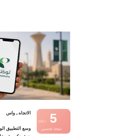
الاتجاه ـ واس
5
/ 100
نتيجة تحسين