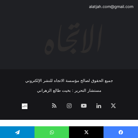
alatjah.com@gmail.com
جميع الحقوق لصالح مؤسسة الاتجاه للنشر الإلكتروني
مستشار التحرير : بخيت طالع الزهراني
‫X
لينكدإن
‫YouTube
انستقرام
ملخص
نبض
اتصل
الموقع
بــنـا
RSS
WP Twitter Auto Publish
Powered By :
XYZScripts.com