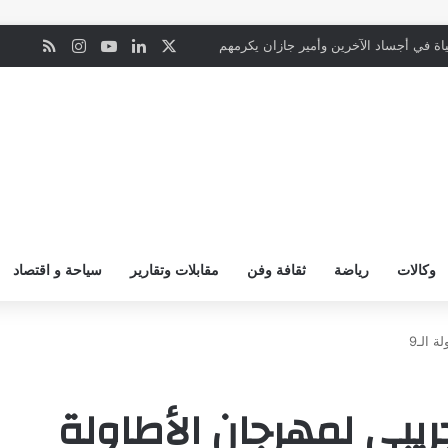
‫X
لينكدإن
‫YouTube
انستقرام
ملخص ال
ن
اة في أجساد الآخرين وأمير جازان يكرمهم
وكالات
رياضة
ثقافة وفن
مقابلات وتقارير
سياحة و اقتصاد
 الـ9
ريبي لمهرجان الأطاولة