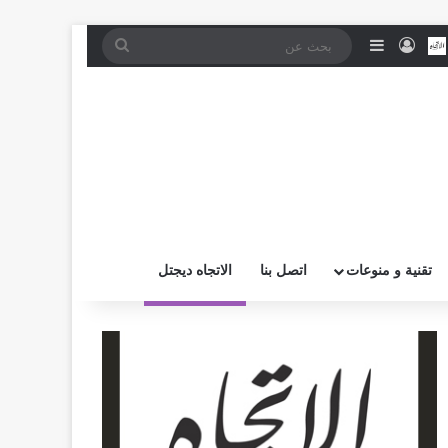
موقع RSS
بض
اتصل بــنـا
تسجيل الدخول
إضافة عمود جانبي
بحث
عن
تقنية و منوعات
اتصل بنا
الاتجاه ديجتل