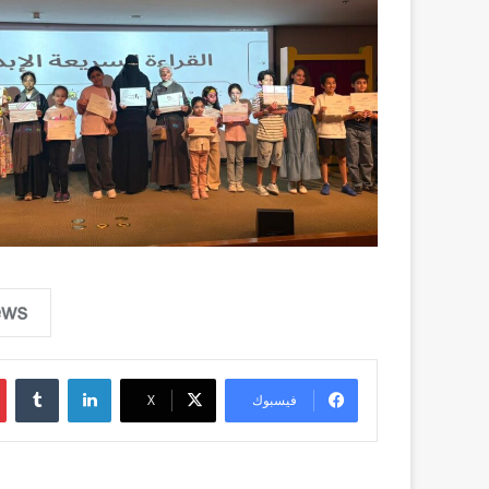
لينكدإن
فيسبوك
‫X