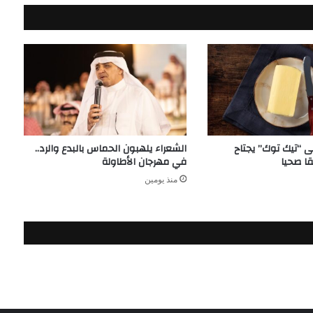
على “تيك توك” يجتاح
الشعراء يلهبون الحماس بالبدع والرد..
قا صحيا
في مهرجان الأطاولة
منذ يومين