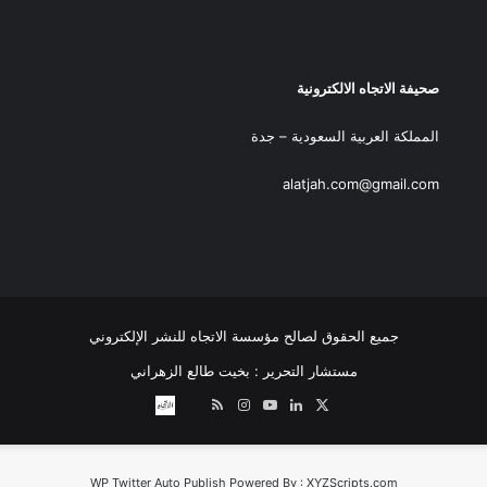
صحيفة الاتجاه الالكترونية
المملكة العربية السعودية – جدة
alatjah.com@gmail.com
جميع الحقوق لصالح مؤسسة الاتجاه للنشر الإلكتروني
مستشار التحرير : بخيت طالع الزهراني
‫X
لينكدإن
‫YouTube
انستقرام
ملخص
نبض
اتصل
الموقع
بــنـا
RSS
WP Twitter Auto Publish
Powered By :
XYZScripts.com