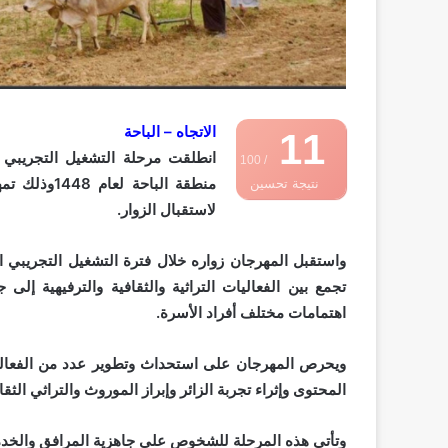
الاتجاه – الباحة
11
انطلقت مرحلة التشغيل التجريبي 
/ 100
منطقة الباح
نتيجة تحسين
لاستقبال الزوار.
محركات البحث
واستقبل المهرجان زواره خلال فترة التشغيل التجريبي ا
تجمع بين الفعاليات التراثية والثقافية والترفيهية إلى
اهتمامات مختلف أفراد الأسرة.
ويحرص المهرجان على استحداث وتطوير عدد من الفعاليا
المحتوى وإثراء تجربة الزائر وإبراز الموروث والتراثي الث
وتأتي هذه المرحلة للشخوص على جاهزية المرافق والخدما