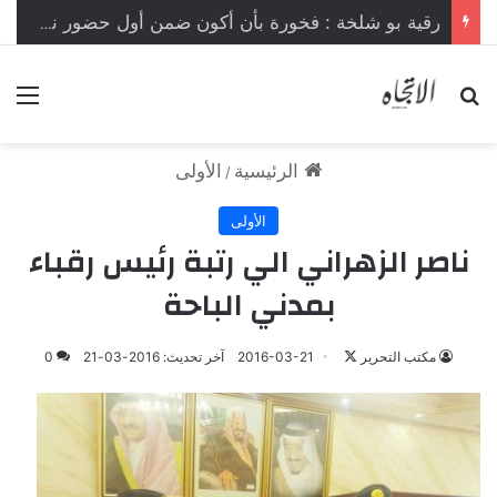
رقية بو شلخة : فخورة بأن أكون ضمن أول حضور نسائي في تاريخ المسابقة
بحث عن
الق
الرئيسية
الأولى
/
الأولى
ناصر الزهراني الي رتبة رئيس رقباء
بمدني الباحة
مكتب التحرير
ت
2016-03-21
آخر تحديث: 2016-03-21
0
ا
ب
ع
ع
ل