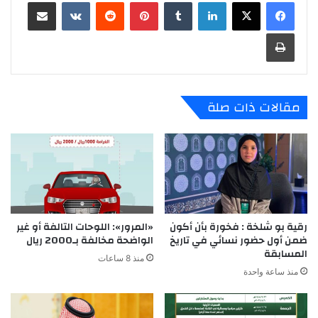
لينكدإن
‏Tumblr
بينتيريست
‏Reddit
‏VKontakte
مشاركة عبر البريد
طباعة
مقالات ذات صلة
رقية بو شلخة : فخورة بأن أكون
«المرور»: اللوحات التالفة أو غير
ضمن أول حضور نسائي في تاريخ
الواضحة مخالفة بـ2000 ريال
المسابقة
منذ 8 ساعات
منذ ساعة واحدة