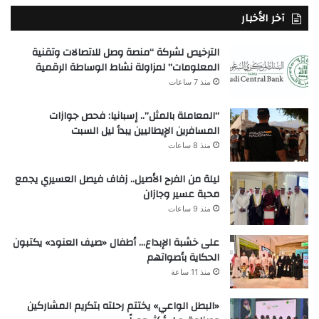
آخر الأخبار
الترخيص لشركة “منصة وصل للاتصالات وتقنية
المعلومات” لمزاولة نشاط الوساطة الرقمية
منذ 7 ساعات
“المعاملة بالمثل”.. إسبانيا: فحص جوازات
المسافرين الإيطاليين يبدأ ليل السبت
منذ 8 ساعات
ليلة من الفرح الأصيل.. زفاف فيصل العسيري يجمع
محبة عسير وجازان
منذ 9 ساعات
على خشبة الإبداع… أطفال «صيف العنود» يكتبون
الحكاية بأصواتهم
منذ 11 ساعة
«البطل الواعي» يختتم رحلته بتكريم المشاركين