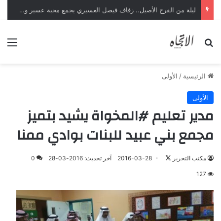
ليلة من الفرح الأصيل.. زفاف فيصل العسيري يجمع محبة عسير وجازان
بحث عن
الق
الرئيسية
/
الأولى
الأولى
مدير تعليم #المخواة يشيد بتميز
مجمع بني عبيد للبنات بوادي ممنا
تابع
مكتب التحرير
2016-03-28
آخر تحديث: 2016-03-28
0
على
127
X