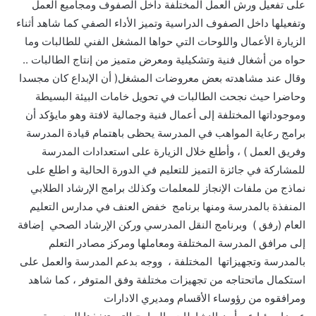
على تفعيل ورش العمل المختلفة داخل الصفوف ومجاميع العمل
وتفعيلها داخل الصفوف الدراسية وتميز الأداء الصفي كما شاهد أثناء
الزيارة الأعمال واللوحات التي حواها المشغل الفني للطالبات وما
حواه من أشغال فنية وتشكيلية ومعرض متميز من إنتاج الطالبات ..
وقال عند مشاهدته بعض معروضات المشغل( أن الإبداع كان مجسدا
وحاضرا حيث نجحت الطالبات في تحويل خامات البيئة البسيطة
وموجوداتها المختلفة إلى أعمال فنية وجمالية لافتة وهو مايؤكد أن
برامج رعاية المواهب في المدرسة يحظى باهتمام قيادة المدرسة
وفريق العمل ) ، وأطلع خلال الزيارة على استعدادات المدرسة
للمشاركة في جائزة التميز للتعليم في الدورة الحالية و اطلع على
نماذج من ملفات الإنجاز للمعلمات وكذلك برامج الإرشاد الطلابي
المنفذة بالمدرسة ومنها برنامج خفض العنف في مدارس التعليم
العام (رفق ) وبرنامج النقل المدرسي وركن الإرشاد الصحي إضافة
إلى مرافق المدرسة المختلفة ومعاملها ومركز مصادر التعلم
بالمدرسة وتجهيزاتها المختلفة ، ووجه بدعم المدرسة والعمل على
استكمال ماتحتاجه من تجهيزات مختلفة وفق المتوفر ، كما شاهد
ومرافقوه من رؤوساء الأقسام ومديري الادارات