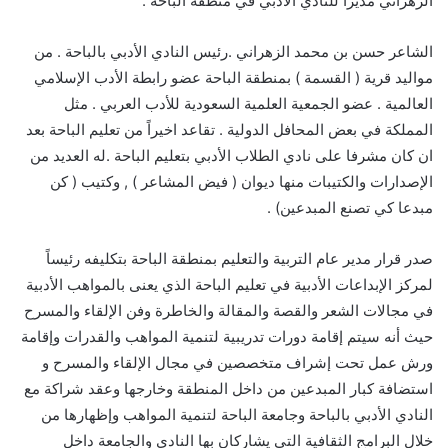
الزهراني مديراً للنادي الأدبي في منطقة الباحة .
الشاعر حسن بن محمد الزهراني .رئيس النادي الأدبي بالباحة . من
مواليد قرية ( القسمة ) بمنطقة الباحة عضو رابطة الأدب الإسلامي
العالمية . عضو الجمعية العلمية السعودية للأدب العربي . مثل
المملكة في بعض المحافل الدولية . تقاعد اخيراً من تعليم الباحة بعد
ان كان مشرفا على نادي الطلاب الأدبي بتعليم الباحة .له العديد من
الإصدارات والكتيبات منها ديوان ( فيض المشاعر ) , وكتيب ( كن
مبدعا كي تصنع المبدعين) .
صدر قرار مدير عام التربية والتعليم بمنطقة الباحة بتكليفه رئيساً
لمركز الإبداعات الأدبية في تعليم الباحة الذي يعنى بالمواهب الأدبية
في مجالات الشعر والقصة والمقالة والخاطرة وفن الإلقاء والمسرح
حيث أنه سيتم إقامة دورات تدريبية لتنمية المواهب والقدرات وإقامة
ورش عمل تحت إشراف متخصصين في مجال الإلقاء والمسرح و
استضافة كبار المبدعين من داخل المنطقة وخارجها وعقد شراكة مع
النادي الأدبي بالباحة وجامعة الباحة لتنمية المواهب وإظهارها من
خلال البرامج الثقافية التي يشاركان بها النادي والجامعة داخل