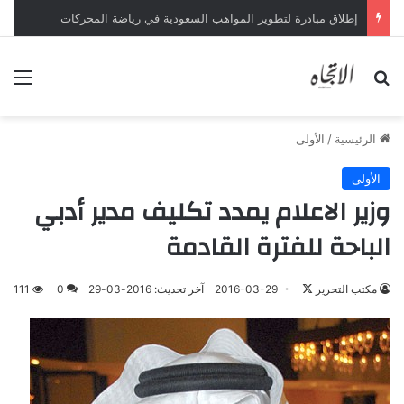
السباق على رئاسة “الفيفا”.. أول رئيس رابطة وطنية يعارض ترشيح القطري الخليفي
بحث عن
الق
الرئيسية
/
الأولى
الأولى
وزير الاعلام يمدد تكليف مدير أدبي
الباحة للفترة القادمة
تابع
مكتب التحرير
2016-03-29
آخر تحديث: 2016-03-29
0
111
على
X