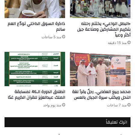
«البطل الواعي» يختتم رحلته
ذاكرة السوق الداخلي تودّع العم
بتكريم المشاركين وصناعة جيل
سالم
أكثر وعياً
منذ 5 ساعات
منذ 15 دقيقة
محمد ربيع العضابي.. رجلٌ يقرأ لغة
انطلاق الدورة الـ46 لمسابقة
النحل ويكتب سيرة الجبال بالعس
الملك عبدالعزيز للقرآن الكريم غدًا
منذ 7 ساعات
منذ يوم واحد
اترك تعليقاً