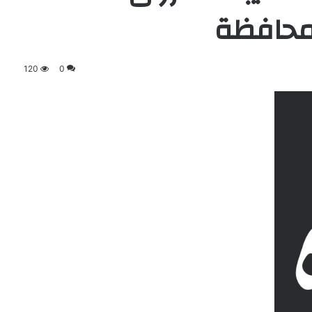
لمحافظة
120
0