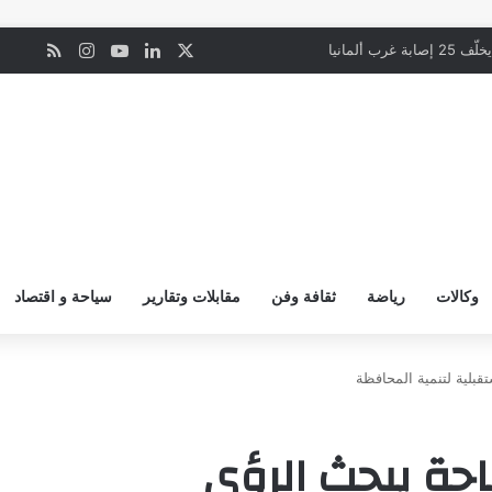
‫X
لينكدإن
‫YouTube
انستقرام
ملخص ال
ن
رب ألمانيا
وكالات
رياضة
ثقافة وفن
مقابلات وتقارير
سياحة و اقتصاد
بلية لتنمية المحافظة
حة يبحث الرؤى