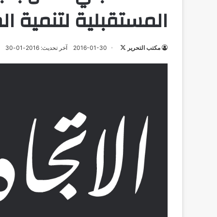
المستقبلية لتنمية ا
تابع
مكتب التحرير
2016-01-30
آخر تحديث: 2016-01-30
على
X