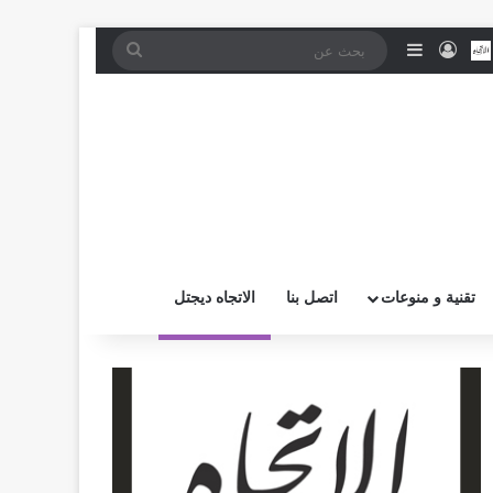
موقع RSS
بض
اتصل بــنـا
تسجيل الدخول
إضافة عمود جانبي
بحث
عن
تقنية و منوعات
اتصل بنا
الاتجاه ديجتل