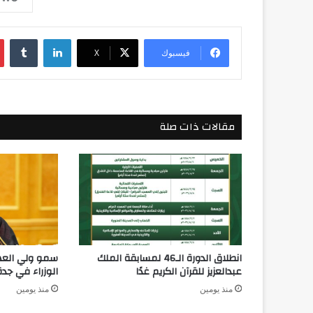
لينكدإن
فيسبوك
‫X
مقالات ذات صلة
انطلاق الدورة الـ46 لمسابقة الملك
سمو ولي الع
عبدالعزيز للقرآن الكريم غدًا
الوزراء في جدة
منذ يومين
منذ يومين