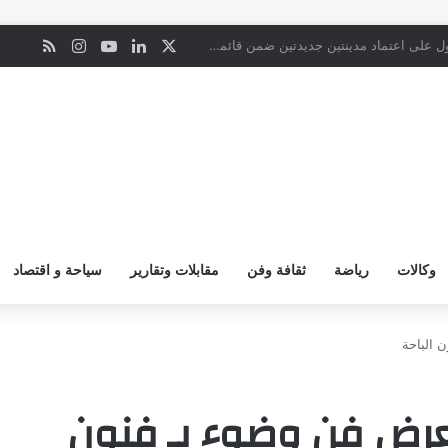
‫X
لينكدإن
‫YouTube
انستقرام
ملخص ال
ن
البيان المشترك لقمة مكة المكرمة للدفاع المشترك بين المملكة وتركيا وباكستان
وكالات
رياضة
ثقافة وفن
مقابلات وتقارير
سياحة و اقتصاد
ن معرض فن وضوء بـ فنون