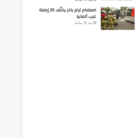
اصطدام ترام بآخر يخلّف 25 إصابة
غرب ألمانيا
منذ 15 ساعة