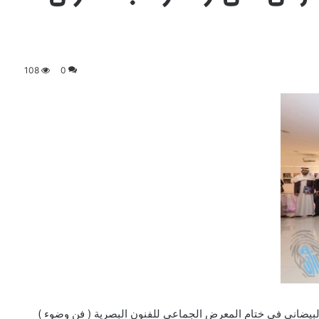
108
0
البيضاني في ختام المعرض الجماعي للفنون البصرية ( فن وضوء )