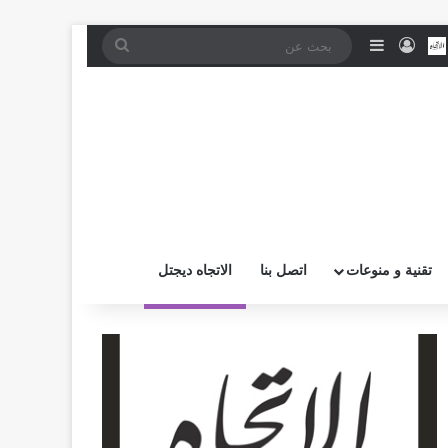
موقع RSS
بض
اتصل بــنـا
تسجيل الدخول
إضافة عمود جانبي
بحث
عن
تقنية و منوعات
اتصل بنا
الاتجاه ديجتل