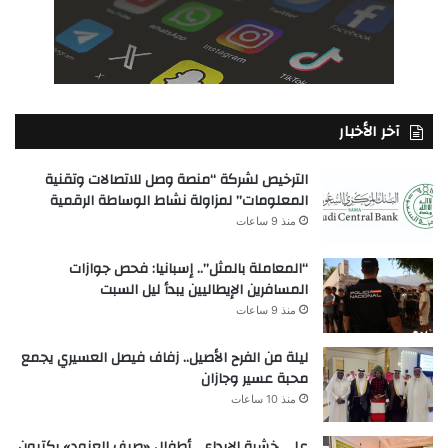
آخر الأخبار
الترخيص لشركة “منصة وصل للاتصالات وتقنية
المعلومات” لمزاولة نشاط الوساطة الرقمية
منذ 9 ساعات
“المعاملة بالمثل”.. إسبانيا: فحص جوازات
المسافرين الإيطاليين يبدأ ليل السبت
منذ 9 ساعات
ليلة من الفرح الأصيل.. زفاف فيصل العسيري يجمع
محبة عسير وجازان
منذ 10 ساعات
على خشبة الإبداع… أطفال «صيف العنود» يكتبون