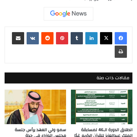
لينكدإن
بينتيريست
مشاركة عبر البريد
طباعة
مقالات ذات صلة
انطلاق الدورة الـ46 لمسابقة
سمو ولي العهد يرأس جلسة
الملك عبدالعزيز للقرآن الكريم غدًا
مجلس الوزراء في جدة