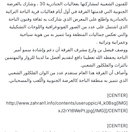
للفنون الشعبية لمشاركتها بفعاليات الجنادرية 30 ، وشارك بالعرضة
الجنوبية التي قدمتها الفرقة في أول أيام فعاليات قرية الباحة التراثية
بالجنادرية واطلع على المعرض الذي شاركت به ثقافة وفنون الباحة
الذي اشتمل على عدد من الصور الفوتوغرافية واللوحات التشكيلية
والتي تعكس جماليات المنطقة وما تتميز به من هوية سياحية
وعمرانية وتراثية .
ووصف فيصل بن وازع مشرف الفرقة أن دعم وإشادة سمو أمير
الباحة يحفظه الله تعطينا دافع لتقديم أفضل ما لدينا للزوار والمهتمين
بالتراث والفلكلور الشعبي.
وأضاف أن الفرقة هذا العام ستقدم عدد من الوان الفلكلور الشعبي
الذي تتميز به منطقة الباحة كالعرضة الجنوبية والّلعب والمسحباني.
[CENTER]
[IMG]http://www.zahran1.info/contents/useruppic/4_k0Bsg
xJ2rYt6WePt.jpg[/IMG][/CENTER]
[CENTER]