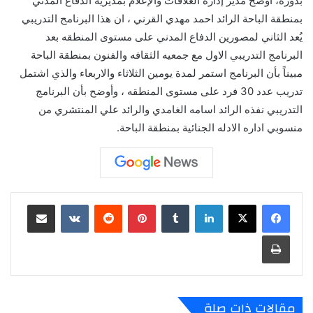
بدوره، أوضح مدير إدارة العلاقات والإعلام بمديرية الدفاع المدني
بمنطقة الباحة الرائد احمد مهدي القرني ، ان هذا البرنامج التدريبي
يُعد الثاني لمصورين الدفاع المدني على مستوى المنطقه بعد
البرنامج التدريبي الاول مع جمعيه الثقافه والفنون بمنطقة الباحة
مبيناً بأن البرنامج استمر لمدة يومين الثلاثاء والاربعاء والذي اشتمل
تدريب عدد 30 فرد على مستوى المنطقه ، وأوضح بأن البرنامج
التدريبي نفذه الرائد اسامه الغامدي والرائد علي المنتشري من
منسوبي اداره الادله الجنائية بمنطقة الباحة.
لينكدإن
‏Tumblr
بينتيريست
‏Reddit
‏VKontakte
مشاركة عبر البريد
طباعة
مقالات ذات صلة