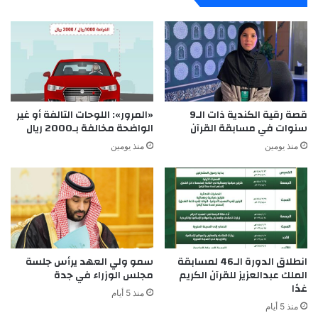
قصة رقية الكندية ذات الـ9
«المرور»: اللوحات التالفة أو غير
سنوات في مسابقة القرآن
الواضحة مخالفة بـ2000 ريال
منذ يومين
منذ يومين
انطلاق الدورة الـ46 لمسابقة
سمو ولي العهد يرأس جلسة
الملك عبدالعزيز للقرآن الكريم
مجلس الوزراء في جدة
غدًا
منذ 5 أيام
منذ 5 أيام