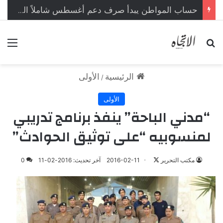
حساب المواطن يبدأ صرف دعم أغسطس شاملاً الدعم الإضافي
بحث عن
الق
الرئيسية
الأولى
/
الأولى
“مدني الباحة” ينفذ برنامج تدريبي
لمنسوبيه “على توثيق الحوادث”
مكتب التحرير
ت
2016-02-11
آخر تحديث: 2016-02-11
0
ا
ب
ع
ع
ل