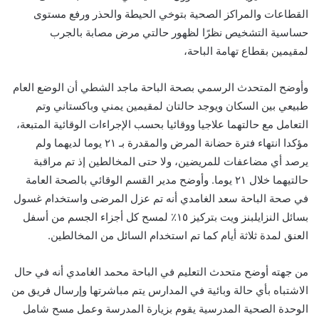
القطاعات والمراكز الصحية بتوخي الحيطة والحذر ورفع مستوى
حساسية التشخيص نظرًا لظهور حالتي مرض مصابة بالجرب
لمقيمين بقطاع تهامة الباحة،
وأوضح المتحدث الرسمي بصحة الباحة ماجد الشطي أن الوضع العام
طبيعي بين السكان ويوجد حالتان لمقيمين يمني وباكستاني وتم
التعامل مع حالتهما علاجيا ووقائيا بحسب الإجراءات الوقائية المتبعة،
مؤكدا انتهاء فترة حضانة المرض والمقدرة بـ ٢١ يوما لديهما ولم
يرصد أي مضاعفات للمريضين، ولا حتى المخالطين إذ تم مراقبة
حالتيهما خلال ٢١ يوما. وأوضح مدير القسم الوقائي بالصحة العامة
في صحة الباحة سعد الغامدي أنه تم عزل المرضى واستخدام غسول
بسائل النزايلبنز ويت بتركيز ١٥٪‏ لمسح كل أجزاء الجسم من أسفل
العنق لمدة ثلاثة أيام كما تم استخدام السائل من المخالطين.
من جهته أوضح متحدث التعليم في الباحة محمد الغامدي أنه في حال
الاشتباه بأي حالة وبائية في المدارس يتم مباشرتها وإرسال فريق من
الوحدة الصحية المدرسية يقوم بزيارة المدرسة وعمل مسح شامل