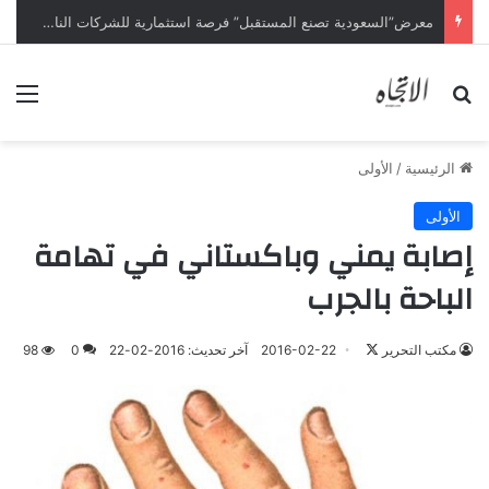
معرض”السعودية تصنع المستقبل” فرصة استثمارية للشركات الناشئة في قطاعات الذكاء الاصطناعي
بحث عن
الق
الرئيسية
/
الأولى
الأولى
إصابة يمني وباكستاني في تهامة
الباحة بالجرب
تابع
مكتب التحرير
2016-02-22
آخر تحديث: 2016-02-22
0
98
على
X