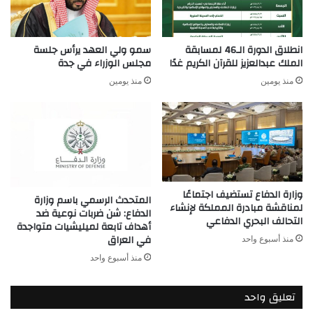
انطلاق الدورة الـ46 لمسابقة
سمو ولي العهد يرأس جلسة
الملك عبدالعزيز للقرآن الكريم غدًا
مجلس الوزراء في جدة
منذ يومين
منذ يومين
وزارة الدفاع تستضيف اجتماعًا
المتحدث الرسمي باسم وزارة
لمناقشة مبادرة المملكة لإنشاء
الدفاع: شن ضربات نوعية ضد
التحالف البحري الدفاعي
أهداف تابعة لميليشيات متواجدة
في العراق
منذ أسبوع واحد
منذ أسبوع واحد
تعليق واحد