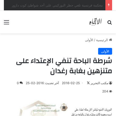
محكمة فرنسية تلغي حظر البوركيني على أحد شواطئ كوت دازور
بحث عن
الق
الرئيسية
/
الأولى
الأولى
شرطة الباحة تنفي الإعتداء على
متنزهين بغابة رغدان
تابع
مكتب التحرير
2016-02-25
آخر تحديث: 2016-02-25
0
على
204
X