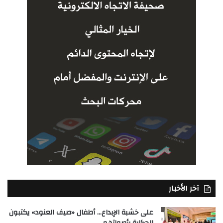
آخر الأخبار
على خشبة الإبداع… أطفال «صيف العنود» يكتبون
الحكاية بأصواتهم