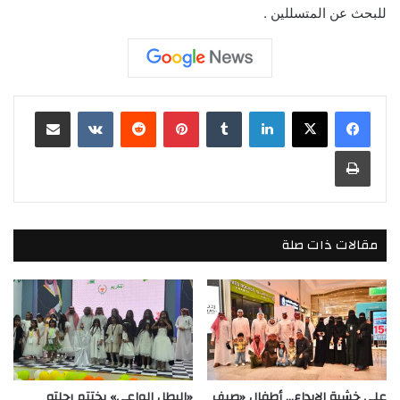
للبحث عن المتسللين .
لينكدإن
بينتيريست
مشاركة عبر البريد
طباعة
مقالات ذات صلة
على خشبة الإبداع… أطفال «صيف
«البطل الواعي» يختتم رحلته