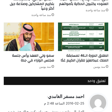
العنود» يكتبون الحكاية بأصواتهم
بتكريم المشاركين وصناعة جيل
أكثر وعياً
منذ ساعة واحدة
منذ ساعة واحدة
انطلاق الدورة الـ46 لمسابقة
سمو ولي العهد يرأس جلسة
الملك عبدالعزيز للقرآن الكريم غدًا
مجلس الوزراء في جدة
منذ يومين
منذ يومين
تعليق واحد
ي
احمد مسفر الغامدي
:
ق
2016-02-25 الساعة 2:48 م
و
العيار الي مايصيب يدوش. يجب ان يكون هناك حذر شديد