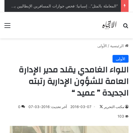
“المعاملة بالمثل”.. إسبانيا: فحص جوازات المسافرين الإيطاليين يبدأ ليل السبت
بحث عن
الق
الرئيسية
/
الأولى
الأولى
اللواء الغامدي يقلد مدير الإدارة
العامة للشؤون الإدارية رتبته
الجديدة ” عميد “
تابع
مكتب التحرير
2016-03-07
آخر تحديث: 2016-03-07
0
على
103
X