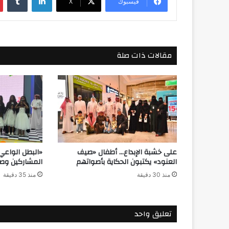
فيسبوك
‫X
مقالات ذات صلة
على خشبة الإبداع… أطفال «صيف
«البطل الواعي»
العنود» يكتبون الحكاية بأصواتهم
المشاركين وصنا
منذ 30 دقيقة
منذ 35 دقيقة
تعليق واحد