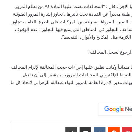
وعن المخالفات المؤثرة على السلامة العامة والتي يشملها الإجراء قال : “المخالفات نصت عليها المادة ٧٤ من نظام المرور
بية محذراً عن القيادة تحت تأثيرها ، تجاوز إشارة المرور الضوئية
كة السير ، المرواغة بسرعة بين المركبات على الطرق العامة ، تجاوز
ة ، التجاوز في المناطق التي يمنع فيها التجاوز ، عدم الوقوف
لازمة مثل المكابح والأنوار ، التفحيط”.
ل الرجوع لسجل المخالف”.
ميدانياً وكانت تطبق عليها إجراءات حجب المخالفة لإلزام المخالف
م الضبط الإلكتروني للمخالفات المرورية ، مشيرا إلى أن تفعيل
ت مدير الإدارة العامة للمرور اللواء عبدالله الزهراني لاتخاذ كل ما
بينتيريست
مشاركة عبر البريد
طباعة