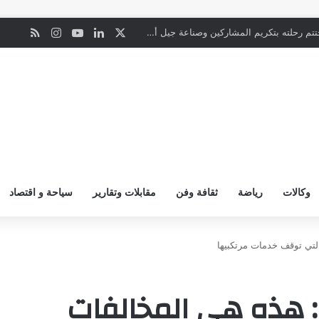
‫X
لينكدإن
‫YouTube
انستقرام
ملخص ال
ن
الأحد المقبل.. “دورينا غير” يجمع نجوم الكرة السعودية وتقنيات التحليل المتقدم
وكالات
رياضة
ثقافة وفن
مقابلات وتقارير
سياحة و اقتصاد
لتي توقف خدمات مرتكبيها
: هذه هي المخالفات