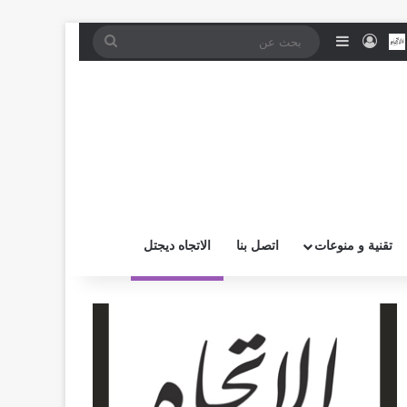
موقع RSS
بض
اتصل بــنـا
تسجيل الدخول
إضافة عمود جانبي
بحث
عن
تقنية و منوعات
اتصل بنا
الاتجاه ديجتل