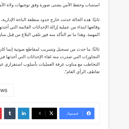
استتباب وحفظ الأمن بشتى صورة وفق توجيهات ولاة الأمر
ثانيًا: هذه الحالة حدثت خارج حدود منطقة الباحة الإد
وقائعها ابتداء من عملية إزالة الإحداثات القائمة التي أحد
المهمة. وهذا ما تم التأكد منه فور تلقي البلاغ من قِبل 
ثالثًا: ما حدث من تسجيل وتسريب لمقاطع صوتية إنما كان
التجاوزات التي صدرت منه لقاء الإحداثات التي أحدثها في
التخاطب مع مناوب غرفة العمليات بأسلوب استفزازي غير
تعاطف الرأي العام”.
لينكدإن
فيسبوك
‫X