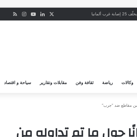
‫X
لينكدإن
‫YouTube
انستقرام
ملخص ال
ن
رب ألمانيا
وكالات
رياضة
ثقافة وفن
مقابلات وتقارير
سياحة و اقتصاد
ه من مقاطع ضد “جرب”
نًا حول ما تم تداوله من