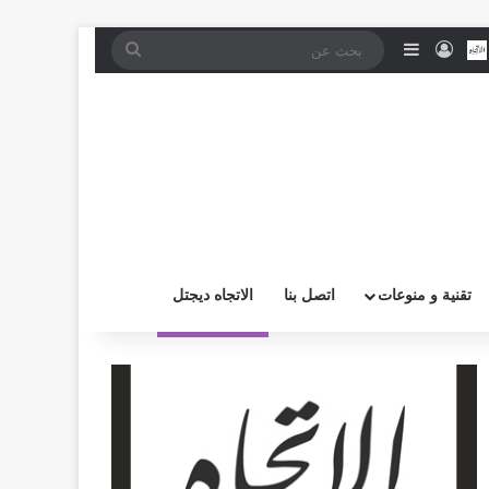
موقع RSS
بض
اتصل بــنـا
تسجيل الدخول
إضافة عمود جانبي
بحث
عن
تقنية و منوعات
اتصل بنا
الاتجاه ديجتل