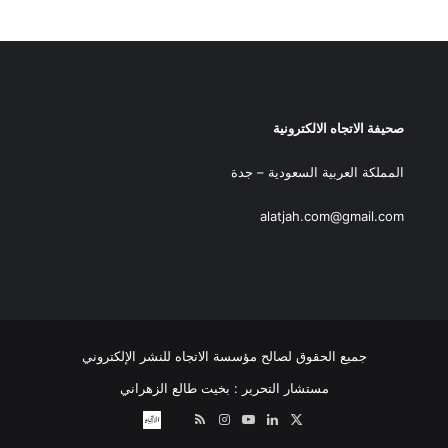
صحيفة الاتجاه الالكترونية
المملكة العربية السعودية – جدة
alatjah.com@gmail.com
جميع الحقوق لصالح مؤسسة الاتجاه للنشر الإلكتروني
مستشار التحرير : بخيت طالع الزهراني
‫X
لينكدإن
‫YouTube
انستقرام
ملخص
نبض
اتصل
الموقع
بــنـا