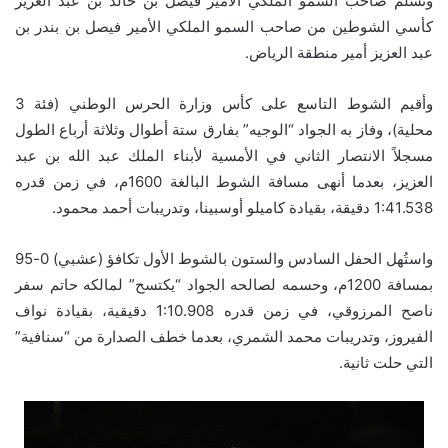
وتسلم صاحب السمو الملكي الأمير فيصل بن خالد بن عبد العزيز
كأسي الشوطين من صاحب السمو الملكي الأمير فيصل بن بندر بن
عبد العزيز أمير منطقة الرياض.
وأقيم الشوط التاسع على كأس وزارة الحرس الوطني (فئة 3
محلية)، وفاز به الجواد “الوجيه” بفارق ستة أطوال وثلاثة أرباع الطول
مسجلاً الانتصار الثاني في الأمسية لأبناء الملك عبد الله بن عبد
العزيز، بعدما أنهى مسافة الشوط البالغة 1600م، في زمن قدره
1:41.538 دقيقة، بقيادة كاميلو أوسبينا، وتدريبات أحمد محمود.
واستُهل الحفل السادس والستون بالشوط الأول تكافؤ (عشبي) 0-95
بمسافة 1200م، وحسمه لصالحه الجواد “يكتسح” لمالكه حاتم سفر
ناصح المرزوقي، في زمن قدره 1:10.908 دقيقية، بقيادة نواف
الفيروز، وتدريبات محمد الشمري، بعدما خطف الصدارة من “سنافية”
التي حلت ثانية.