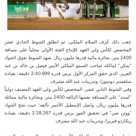
عقب ذلك عُزف السلام الملكي، ثم انطلق الشوط الحادي عشر
المخصص لكأس ولي العهد للإنتاج الفئة الأولى محلياً على مسافة
2400 متر، بجائزة مالية قدرها مليون ريال. شهد الشوط تفوق الجواد
“يمكن” لمالكه صاحب السمو الملكي الأمير فيصل بن خالد بن عبد
العزيز، الذي حقق المركز الأول بزمن قدره 2:40.699 دقيقة، بقيادة
سلفستر دوسوزا، وتدريبات عبد الله مشرف.
وفي الشوط الثاني عشر، المخصص لكأس ولي العهد المصنف دولياً
“لستد” على المسافة نفسها البالغة 2400 متر، وبجائزة مالية مماثلة
قدرها مليون ريال، واصل الإسطبل الأحمر تألقه؛ حيث نجح الجواد
“ووتن صن” في تحقيق الفوز بزمن قدره 2:38.267​ دقيقة، بقيادة
ريكاردو فيريرا، وتدريبات عبد الله مشرف.