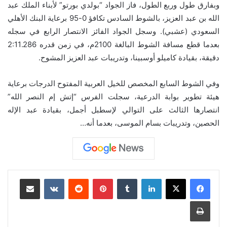
وبفارق طول وربع الطول، فاز الجواد “بولدي بورتو” لأبناء الملك عبد
الله بن عبد العزيز، بالشوط السادس تكافؤ 0-95 برعاية البنك الأهلي
السعودي (عشبي). وسجل الجواد الفائز الانتصار الرابع في سجله
بعدما قطع مسافة الشوط البالغة 2100م، في زمن قدره 2:11.286
دقيقة، بقيادة كاميلو أوسبينا، وتدريبات عبد العزيز المشوح.
وفي الشوط السابع المخصص للخيل العربية المفتوح الدرجات برعاية
هيئة تطوير بوابة الدرعية، سجلت الفرس “إتش إم النصر الله”
انتصارها الثالث على التوالي لإسطبل أجمل، بقيادة عبد الإله
الحصين، وتدريبات بسام الموسى، بعدما أنه…
لينكدإن
بينتيريست
مشاركة عبر البريد
طباعة