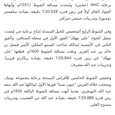
برعاية NHC (عشبي). وامتدت مسافة الشوط لـ1351م، وأنهاها
الجواد الفائز أولاً في زمن قدره 1:20.538 دقيقة، بقيادة سلفستر
دوسوزا، وتدريبات جيمس جيركنز.
وفي الشوط الرابع المخصص للخيل المبتدئة إنتاج برعاية جي إيفنت،
سجل الجواد “على مهلك” الفوز الأول في سجله السباقي، والفوز
الثاني في الأمسية لمالكه صاحب السمو الملكي الأمير فيصل بن
خالد بن عبد العزيز. وبلغت مسافة الشوط 1400م، قطعها “على
مهلك” في زمن قدره 1:29.944 دقيقة، بقيادة ريكاردو فيريرا،
وتدريبات عبد الله مشرف.
وخصص الشوط الخامس للأفراس المبتدئة برعاية مجموعة بوتيك،
وسجلت خلاله الفرس “عيون شما” فوزها الأول لمالكها عبد الله سعد
عبد الله التويجري، بعدما أنهت مسافة الشوط البالغة 1400م في
زمن قدره 1:30.688 دقيقة، بقيادة عبد الله س العضيب، وتدريبات
ممدوح العلي.