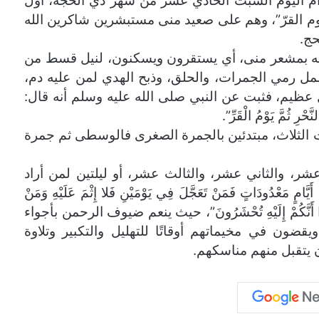
ام اليوم السبت الحادي عشر من شهر ذي الحجة، أول
م القرّ”، وهم على صعيد منى مستبشرين شاكرين الله
حج.
 فيه بمشعر منى، أي يستقرون ويسكنون، لنيل قسط من
تشمل رمي الجمرات، والحلق، وذبح الهدي لمن عليه دم،
 عظيم، فثبت عن النبي صلى الله عليه وسلم أنه قال:
ّحْرِ ثُمَّ يَوْمُ الْقَرِّ”.
 الثلاث، مبتدئين بالجمرة الصغرى فالوسطى ثم جمرة
، والثاني عشر، والثالث عشر، أو ليلتين لمن أراد
 مَعْدُودَاتٍ فَمَنْ تَعَجَّلَ فِي يَوْمَيْنِ فَلا إِثْمَ عَلَيْهِ وَمَنْ
َ وَاعْلَمُوا أَنَّكُمْ إِلَيْهِ تُحْشَرُونَ”، حيث ينعم ضيوف الرحمن بأجواء
ويقضون في مخيماتهم أوقاتًا للتهليل والتكبير وتلاوة
أن يتقبل منهم مناسكهم.