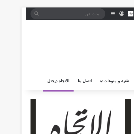
موقع RSS
بض
اتصل بــنـا
تسجيل الدخول
إضافة عمود جانبي
بحث
عن
تقنية و منوعات
اتصل بنا
الاتجاه ديجتل