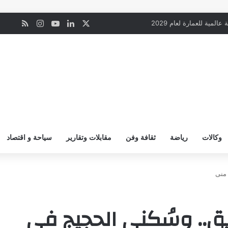
‫X
لينكدإن
‫YouTube
انستقرام
ملخص ال
ن
المية للعمارة لعام 2029
وكالات
رياضة
ثقافة وفن
مقابلات وتقارير
سياحة و اقتصاد
 منى
ريق.. وسُكنى الحجيج في