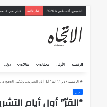
الخميس, أغسطس 6 2026
أخبار عاجلة
اختيار بكين عاصمة ع
الرئيسية
الأولى
محليات
مقالات
دولي
الرئيسية
/
دين
/
“القرّ” أول أيام التشريق.. وسُكنى الحجيج في
دين
“القرّ” أول أيام التش