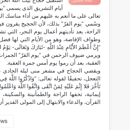
استقبل حجاج بيت الله الحر
نتيجة تحسين
أيام التشريق الذى يسمى “يو
محركات البحث
تعالى على ما أنعم به عليهم من أداء مناسك ال
وسُمي “يوم القرّ” بذلك، لأن الحجيج يقرون
الراحة، بعد تأديتهم أعمال يوم النحر، التي 
وطواف الإفاضة، وهو من الأيام التي لها فضل
“إِنَّ أَعْظَمَ الأَيَّامِ عِنْدَ اللَّهِ -تَبَارَكَ وَتَعَالَى- يَوْمُ النَ
ويرمي ضيوف الرحمن في “يوم القرّ” الجمرات
العقبة، بعد أن رموا يوم أمس جمرة العقبة.
ويقضي الحجاج في مشعر منى ليلة الحادي عشر
التعجل، تحقيقًا لقوله تعالى: “وَاذْكُرُوا اللَّهَ فِي أَيَّامٍ
تَأَخَّرَ فَلا إِثْمَ عَلَيْهِ لِمَنْ اتَّقَى وَاتَّقُوا اللَّه
إيمانية، تحفها الراحة والطمأنينة والسكينة، 
القرآن، والدعاء والابتهال إلى المولى القدير 