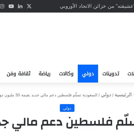
”عشيقته” من خزائن الاتحاد الأوروبي
‫X
لينكدإن
Tube
ات
تدوينات
دولي
وكالات
رياضة
ثقافة وفن
الرئيسية
دولي
/
/
دولي