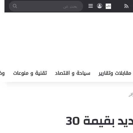
‫You
انستقرام
ملخص الموقع RSS
نبض
اتصل بــنـا
تسجيل الدخول
إضافة عمود جانبي
بحث
عن
مقابلات وتقارير
سياحة و اقتصاد
تقنية و منوعات
وظ
‏⁧‫السعودية‬⁩ تسلّم فلسطين‬⁩ دعم مالي جديد بقيمة 30