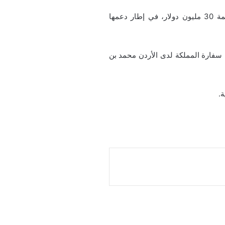
تسلّم وزير المالية الفلسطيني عمر البيطار، في العاصمة الأردنية عمّان اليوم، دفعة مالية من السعودية بقيمة 30 مليون دولار، في إطار دعمها
ي سفارة المملكة لدى الأردن محمد بن
.