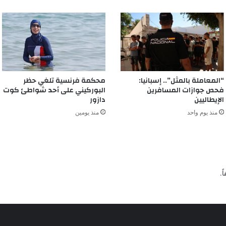
“المعاملة بالمثل”.. إسبانيا:
محكمة فرنسية تلغي حظر
فحص جوازات المسافرين
البوركيني على أحد شواطئ كوت
الإيطاليين
دازور
منذ يوم واحد
منذ يومين
ً.