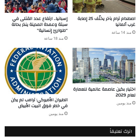
اصطدام ترام بآخر يخلّف 25 إصابة
إسبانيا.. ارتفاع عدد القتلى في
غرب ألمانيا
سبتة وعمدة المدينة ينذر بحالة
“طوارئ إنسانية”
منذ 14 ساعة
منذ 18 ساعة
اختيار بكين عاصمة عالمية للعمارة
لعام 2029
الطيران الأميركي: ترامب لم يكن
منذ يومين
في خطر فوق البيت الأبيض
منذ يومين
اترك تعليقاً