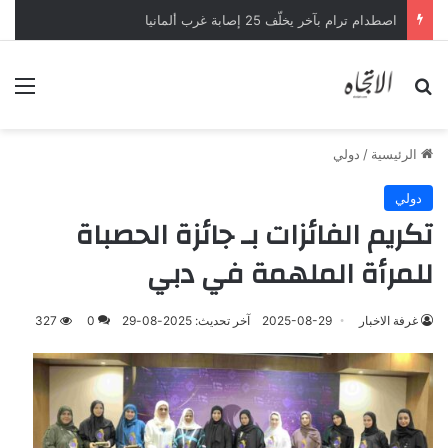
اصطدام ترام بآخر يخلّف 25 إصابة غرب ألمانيا
بحث عن
الق
الرئيسية
/
دولي
دولي
تكريم الفائزات بـ جائزة الحصباة
للمرأة الملهمة في دبي
غرفة الاخبار
2025-08-29
آخر تحديث: 2025-08-29
0
327