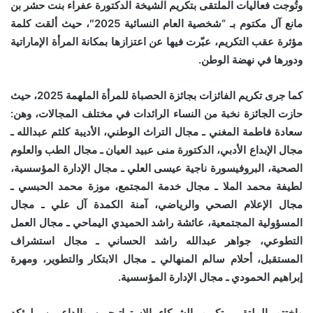
وتُوجت فعاليات الملتقى بتكريم الشيخة الدكتورة عفراء بنت حشر بن
مانع آل مكتوم بـ “شخصية العام النسائية 2025″، حيث ألقت كلمة
مؤثرة عقب التكريم، عبّرت فيها عن اعتزازها بمكانة المرأة الإماراتية
ودورها في نهضة الوطن.
كما جرى تكريم الفائزات بجائزة الحصباة للمرأة الملهمة 2025، حيث
حازت الجائزة نخبة من النساء الرائدات في مختلف المجالات، وهن:
سعادة فاطمة المغني ـ مجال التراث الوطني، الأديبة كلثم عبدالله ـ
مجال الإبداع الأدبي، الدكتورة منى عبيد العيان ـ مجال الطب والعلوم
الصحية، البروفيسورة ناجية عيسى العلي ـ مجال الإدارة المؤسسية،
لطيفة محمد الملا ـ مجال خدمة المجتمع، موزة محمد الحبسي ـ
مجال الإعلام الصحي والرياضي، آمنة الكمدة آل علي ـ مجال
المسؤولية المجتمعية، عائشة راشد الحميدي اليماحي ـ مجال العمل
التطوعي، جواهر عبدالله راشد الحساني ـ مجال استشراف
المستقبل، أحلام سالم المنهالي ـ مجال الابتكار والتطوير، ومهرة
إبراهيم الحمودي ـ مجال الإدارة المؤسسية.
واختتم الملتقى بتكريم الشركاء الاستراتيجيين والداعمين، ليؤكد