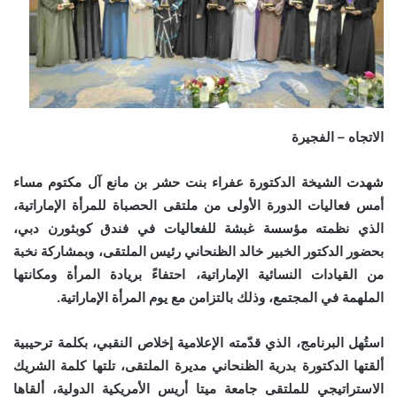
الاتجاه – الفجيرة
شهدت الشيخة الدكتورة عفراء بنت حشر بن مانع آل مكتوم مساء
أمس فعاليات الدورة الأولى من ملتقى الحصباة للمرأة الإماراتية،
الذي نظمته مؤسسة غبشة للفعاليات في فندق كوبثورن دبي،
بحضور الدكتور الخبير خالد الظنحاني رئيس الملتقى، وبمشاركة نخبة
من القيادات النسائية الإماراتية، احتفاءً بريادة المرأة ومكانتها
الملهمة في المجتمع، وذلك بالتزامن مع يوم المرأة الإماراتية.
استُهل البرنامج، الذي قدّمته الإعلامية إخلاص النقبي، بكلمة ترحيبية
ألقتها الدكتورة بدرية الظنحاني مديرة الملتقى، تلتها كلمة الشريك
الاستراتيجي للملتقى جامعة ميتا أريس الأمريكية الدولية، ألقاها