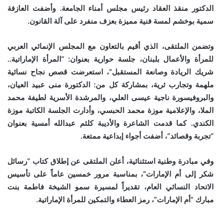
الدكتور منقذ العقاد رئيس مجلس أمناء الجامعة. وأضفت العازفة
سمية بوخشم لمسة فنية مميزة بعزف منفرد على آلة القانون.
وتضمن الملتقى، الذي أقيم بالتعاون مع المجلس الإنمائي العربي
للمرأة والأعمال بلبنان، جلسة حوارية بعنوان: “المرأة الإماراتية..
شريك الريادة وصانعة المستقبل”، استعرضت قصص نجاح نسائية
ملهمة وتجارب ثرية، بمشاركة كل من: الدكتورة منى عبيد العيان،
والبروفيسورة ناجية عيسى العلي، والمرشدة الأسرية لطيفة محمد
الملا، والإعلامية موزة محمد الحبسي، وأدارت الجلسة الكاتبة موزة
الكندي. كما قدمت الشاعرة والأديبة كلثم عبدالله أمسية بعنوان
“تجربة وقصائد”، أضفت أجواء إبداعية ممتعة.
وفي مبادرة وطنية استثنائية، أعلن الملتقى عن إطلاق كتاب “رسائل
شكر إلى أم الإمارات”، بمناسبة مرور خمسين عاماً على تأسيس
الاتحاد النسائي العام، تقديراً لمسيرة سمو الشيخة فاطمة بنت
مبارك “أم الإمارات”، رمز العطاء والتمكين للمرأة الإماراتية.