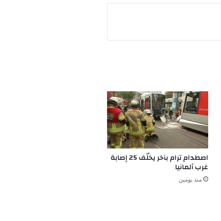
اصطدام ترام بآخر يخلّف 25 إصابة
غرب ألمانيا
منذ يومين