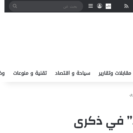
‫You
انستقرام
ملخص الموقع RSS
نبض
اتصل بــنـا
تسجيل الدخول
إضافة عمود جانبي
بحث
عن
مقابلات وتقارير
سياحة و اقتصاد
تقنية و منوعات
وظ
وي
” في ذكرى