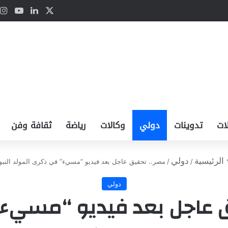
‫X
لينكدإن
Tube
ات
تدوينات
دولي
وكالات
رياضة
ثقافة وفن
الرئيسية
دولي
/
/
مصر.. تحقيق عاجل بعد فيديو “مسيء” في ذكرى المولد النب
دولي
ق عاجل بعد فيديو “مسيء