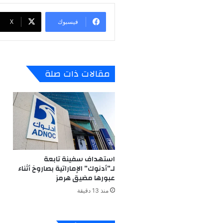
فيسبوك
‫X
مقالات ذات صلة
استهداف سفينة تابعة
لـ”أدنوك” الإماراتية بصاروخ أثناء
عبورها مضيق هرمز
منذ 13 دقيقة