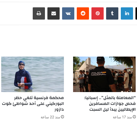
لينكدإن
‏Tumblr
بينتيريست
‏Reddit
‏VKontakte
مشاركة عبر البريد
طباعة
“المعاملة بالمثل”.. إسبانيا:
محكمة فرنسية تلغي حظر
فحص جوازات المسافرين
البوركيني على أحد شواطئ كوت
الإيطاليين يبدأ ليل السبت
دازور
منذ 17 ساعة
منذ 22 ساعة