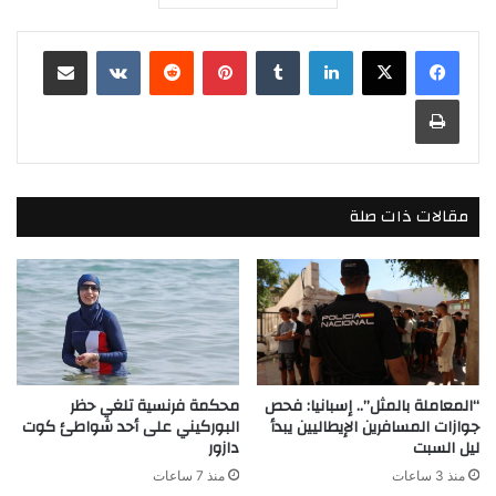
لينكدإن
بينتيريست
مشاركة عبر البريد
طباعة
مقالات ذات صلة
“المعاملة بالمثل”.. إسبانيا: فحص
محكمة فرنسية تلغي حظر
جوازات المسافرين الإيطاليين يبدأ
البوركيني على أحد شواطئ كوت
ليل السبت
دازور
منذ 3 ساعات
منذ 7 ساعات