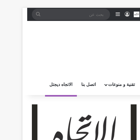
موقع RSS
بض
اتصل بــنـا
تسجيل الدخول
إضافة عمود جانبي
بحث
عن
تقنية و منوعات
اتصل بنا
الاتجاه ديجتل