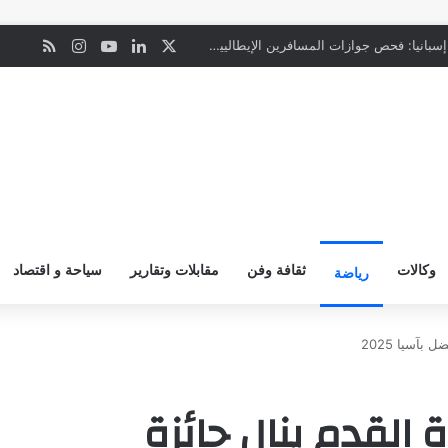
‫X
لينكدإن
‫YouTube
انستقرام
ملخص ال
ن
“المعاملة بالمثل”.. إسبانيا: فحص جوازات المسافرين الإيطاليين يبدأ ليل السبت
وكالات
ثقافة وفن
مقابلات وتقارير
سياحة و اقتصاد
رياضة
بآسيا 2025
 القدم ينال جائزة