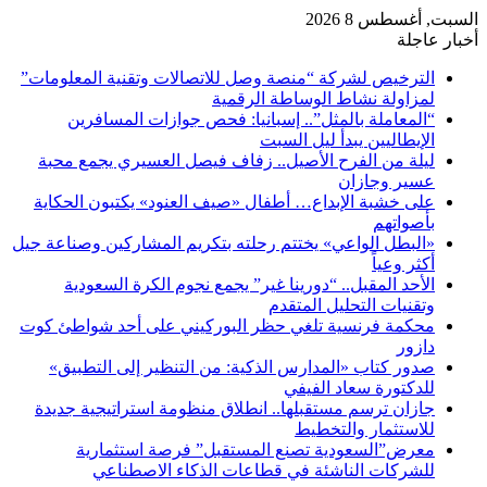
السبت, أغسطس 8 2026
أخبار عاجلة
الترخيص لشركة “منصة وصل للاتصالات وتقنية المعلومات”
لمزاولة نشاط الوساطة الرقمية
“المعاملة بالمثل”.. إسبانيا: فحص جوازات المسافرين
الإيطاليين يبدأ ليل السبت
ليلة من الفرح الأصيل.. زفاف فيصل العسيري يجمع محبة
عسير وجازان
على خشبة الإبداع… أطفال «صيف العنود» يكتبون الحكاية
بأصواتهم
«البطل الواعي» يختتم رحلته بتكريم المشاركين وصناعة جيل
أكثر وعياً
الأحد المقبل.. “دورينا غير” يجمع نجوم الكرة السعودية
وتقنيات التحليل المتقدم
محكمة فرنسية تلغي حظر البوركيني على أحد شواطئ كوت
دازور
صدور كتاب «المدارس الذكية: من التنظير إلى التطبيق»
للدكتورة سعاد الفيفي
جازان ترسم مستقبلها.. انطلاق منظومة استراتيجية جديدة
للاستثمار والتخطيط
معرض”السعودية تصنع المستقبل” فرصة استثمارية
للشركات الناشئة في قطاعات الذكاء الاصطناعي