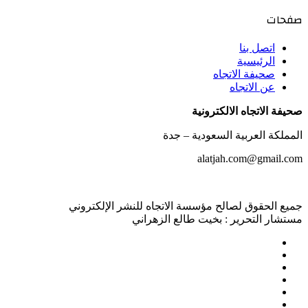
صفحات
اتصل بنا
الرئيسية
صحيفة الاتجاه
عن الاتجاه
صحيفة الاتجاه الالكترونية
المملكة العربية السعودية – جدة
alatjah.com@gmail.com
جميع الحقوق لصالح مؤسسة الاتجاه للنشر الإلكتروني
مستشار التحرير : بخيت طالع الزهراني
‫X
لينكدإن
‫YouTube
انستقرام
ملخص
نبض
الموقع