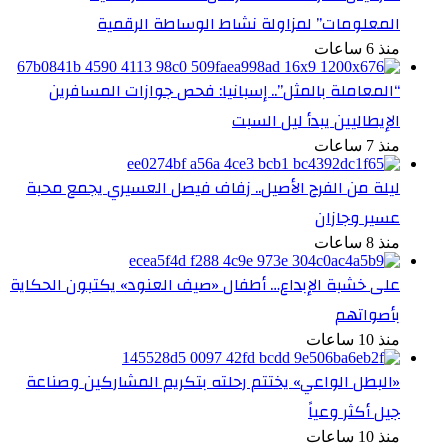
المعلومات” لمزاولة نشاط الوساطة الرقمية
منذ 6 ساعات
“المعاملة بالمثل”.. إسبانيا: فحص جوازات المسافرين
الإيطاليين يبدأ ليل السبت
منذ 7 ساعات
ليلة من الفرح الأصيل.. زفاف فيصل العسيري يجمع محبة
عسير وجازان
منذ 8 ساعات
على خشبة الإبداع… أطفال «صيف العنود» يكتبون الحكاية
بأصواتهم
منذ 10 ساعات
«البطل الواعي» يختتم رحلته بتكريم المشاركين وصناعة
جيل أكثر وعياً
منذ 10 ساعات