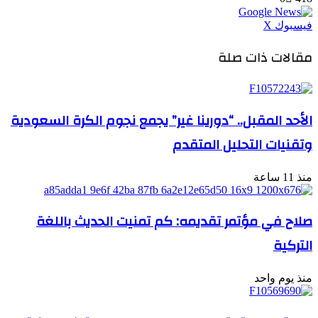
طباعة
لينكدإن
مشاركة
بينتيريست
فيسبوك
‫X
عبر
مقالات ذات صلة
البريد
الأحد المقبل.. “دورينا غير” يجمع نجوم الكرة السعودية
وتقنيات التحليل المتقدم
منذ 11 ساعة
صلاح في مؤتمر تقديمه: كم تمنيت الحديث باللغة
التركية
منذ يوم واحد