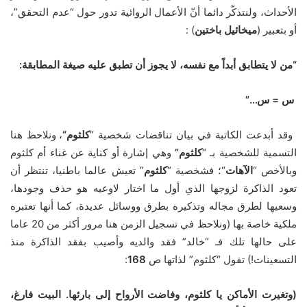
الأحداث، ولنتذكّر دائما أنّ الأعمال الروائية تدور حول “عدم التحقق”،
أو بتعبير (
ميخائيل
باختين
) :
“
من لا يتطابق أبداً مع نفسه، لا يجوز أن تطبق عليه صيغة المطابقة
:
س
=
س
…”
وقد أبدعت الكاتبة في بيان تناقضات شخصية “
كلثوم
“
، ونلاحظ هنا
التسمية للشخصية بـ “
كلثوم
”
وهي إشارة أو كناية عن غناء أم كلثوم
وبالأخص “
الآهات
“؛ فشخصية “
كلثوم
” تعيش عالما باطنيا، تنتظر أن
تعود الذاكرة لزوجها الذي أول ما اختار لاوعيه هو حذف وجودها،
وسعيها لطرق مجاله وتذكيره بطرق ووسائل عديدة، كما أنها تعتبره
ملكية خاصة بها (ونلاحظ في تسجيل الزمن هنا مرور أكثر من 20 عاما
على حالها تلك فـ “خالد” فقد والديه وأصيب بفقد الذاكرة منذ
التسعينات!) تقول “كلثوم” لذاتها ص
168
:
(
وتغيرت الأماكن يا كلثوم، وفاضت الأرواح إلى بارئها
.
البيت فارغ،