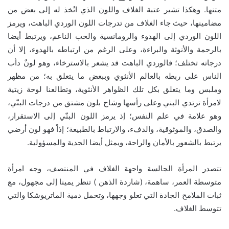
متنها. وهكذا تشير عتبة الغلاف واللون الذي اتُخذ له إلى بعض من
مضامينها، حيث جاء الغلاف من تدرجات اللون الوردي الباهت، ويرمز
اللون الوردي إلى الهدوء والرومانسية والحب الناعم، ويرتبط أيضا
بالرحمة والأنوثة والبراءة، وعلى الرغم من ارتباطه بالهدوء، إلا أن
درجاته تختلف؛ فالوردي الباهت قد يشعر بالاسترخاء، وهو لونٌ دأب
الناس على ربطه بالعالم الأنثوي وببعض ما يتعلق به؛ من مظهر
وملبس وما يتعلق بكل تلك الظواهر الأنثوية، وتطالعنا لوحة زيتية
لامرأة ترتدي البني وعلى رأسها وشاح بلون مشتق من درجات البنّي،
وهو علامة في علم النفس؛ إذ يرمز اللون البنّي إلى الاستقرار،
والصدق، والموثوقية، والدفء، والارتباط بالطبيعة؛ إذاً فهو لون أرضي
يرتبط بالشعور بالأمان والراحة، ويمثل أيضا الجدية والمسؤولية.
تتصدر المرأة الجالسة واجهة الغلاف في المنتصف، وجه امرأة
متوسطة العمر، ساهمة، (شاردة الذهن ) تنظر يمينا إلى مجهول، مع
ثبات الملامح الجادة التي تعلو وجهها، وتحمل دمية الماتريوشكا والتي
تتوسط الغلاف.