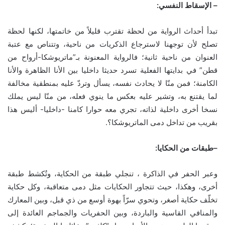
–
الإسقاط النفسي
:
تبدأ أحداث الرواية من لحظة تقترب قليلاً من خاتمتها، لكنها لحظة
تصلح لأن توجهنا لاسترجاع الذكريات من ناحية، وتتناص مع عتبة
العنوان من ناحية ثانية؛ فالرواية المعنونة بـ”ماتريوشكا-أرواح من
قطن” في بدايتها الفعلية تسرد حديثا داخليا بين الأنا الظاهرة والأنا
الكامنة؛ فمن منّا لا يحادث نفسه، يسأل وتردّ عليه بمنطقية مخالفة
لما يقتنع به، وتشير عليه بعكس ما ينوي فعله، من منّا ليس يملك
نسخا أخرى داخلية لذاته، تجري معه حوارا كامنا -داخليا- أليس هذا
بقريب من تداخل دمى الماتريوشكا؟.
–
طبقات من الحكايا
:
وعبر الحفر في الذاكرة ، تنجلي طبقة من الحكاية، وتُكشط طبقة
أخرى، وهكذا، حيث تتجاور الحكايات مثل دمى متعاقبة، وكل حكاية
تخلّف حكاية أصغر، وتحوي سرّاً بهوة أوسع من ذي قبل، وبين المعارك
والمنافي القاسية والباردة، وبين الحفريات والجماجم العائدة إلى