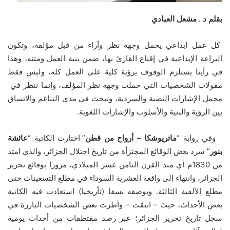
بقلم د . مشعل العبادي
كل عمل إبداعي يحمل وجهة نظر وآراء من قبل مؤلفه، وتكون
البراعة الإبداعية في إقناع القارئ بها، ضمن بنية العمل ومتنه، وهذا
في رأينا يستلزم الوقوف برؤية كلية على العمل كله، وليس فقط
مقولات الشخصيات التي حملت وجهة نظر المؤلف، وإنما ننظر في
مجمل الإشارات النصية والسردية، ونبحث في مدى التناغم والاتساق
بين الرؤية والبنية والأسلوب والإشارات اللغوية.
وفي رواية “
ماتريوشكا
–
أرواح
من
قطن
” اختارت الكاتبة “
عائشة
بنور
” سرد بعض الوقائع المجتزأة من تاريخ احتلال الجزائر، والذي امتد
من 1830م أي منذ القرن الثامن عشر الميلادي، مرورا بوقائع تحرير
الجزائر، وانتهاء إلى واقعة العشرية السوداء في مطلع التسعينات حتى
مطلع الألفية الثالثة. وبوصفه نسقا (تأريخيا) استعادت فيه الكاتبة
بعض الأحداث، حيث – انتقت – وأطرت بعض الشخصيات البارزة في
سجل تاريخ تحرير الجزائر؛ عبر رصد مقتطفات من أحداث يومية