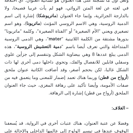
ولعل أول ما نسجله على هذا العنوان هو لسانية العنوان؛ أي اختلافه
في لغته عن لغة المتن الروائي، فهو لم يأت عربيا فصيحا، ولا
بالدارجة الجزائرية، وإنما جاء العنوان (
ماتريوشكا
) إشارة إلى اسم
الدمية الروسية، وهي الاسم الروسي المؤنث (
ماتريونا
)، وهو اسم
تصغيري ويعني “الأم الصغيرة” أو “الفتاة الصغيرة”، وكلمة “ماتريونا”
بدورها مشتقة من الكلمة اللاتينية “
mater
“، وهي الدمى الروسية
المتداخلة والتي تعرف أيضا باسم “
دمية
التعشيش
الروسية
“، هذه
الدمى يبلغ عددها 8 وهي بيضاوية الشكل وتنقسم إلى جزأين علوي
وسفلي قابلين للانفصال والفك، وتحوي داخلها دمى أخرى لها ذات
الشكل غالبا، لكن بحجم أصغر، وقد أضافت الكاتبة عنوان ملحق
(
أرواح
من
قطن
) وربما هناك تعمد إضمار للمعنى وما يتعمق فيه من
صفات الأمومة، وأيضا تأكيد على رهافة المغزى، حيث جاء العنوان
الملحق (أرواح من قطن) إشارة إلى الرهافة.
–
الغلاف
:
وفضلا عن عتبة العنوان، هناك عتبات أخرى في الرواية، قد يُسعفنا
الوقوف عندها في تيسير الولوج إلى عالمها الداخلي والإحالة على