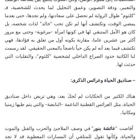
والتعبير، ودقة التصوير، وعمق التحليل لما يحدث للشخصية، فـ
“كلثوم” طوال الرواية لم تحصل على سعادتها، ولم تجدها، حتى بعدما
يمضي الوقت، وتكتشف أنها لم تكن تحب “خالد” لذات شخصه، بل
كان هو الأمل المتبقي لها في كونها امرأة -مرغوبة- وحتى مع مرور
أكثر من عشرين عاما، مقارنة بكونه أول من تعلق به فؤادها، فهي
تكتشف فيما بعد أنه لم يكن حباً ناضجاً بالمعنى الحقيقي. لقد رسمت
لنا الكاتبة حدود الصراع الداخلي لشخصية “كلثوم”، والتقلبات التي
حدثت لها.
–
صناديق الحياة وعرائس الذكرى
:
هناك الكثير من الحكايات لم تُحكَ بعد، وهي تربض داخل صناديق
الحياة، مثل العرائس القطنية الناعمة -النابضة- والتي يتم طيها زمنيا
ومكانيا..
أفاضت “
عائشة
بنور
” في وصف الملاجئ والحرب والقتل والموت
والحياة، وكأنها تقول للمتلقي أن المسارات المعطوبة قد لا تجد