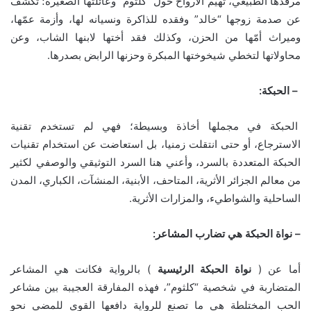
مرقدها الطبيعي، تهيم الأرواح حول “كلثوم” وعائلتها الصغيرة؛ تكشف
عن صدمة زوجها “خالد” وفقده للذاكرة ونسيانه لها، وأزمة عمّها،
وميراث أمّها من الحزن، وكذلك فقد أختها لابنها الشاب، وعن
محاولاتها لتخطي شيخوختها المبكرة وحزنها الرابض بصدرها.
–
الحبكة
:
الحبكة في مجملها أخاذة وبسيطة؛ فهي لم تستخدم تقنية
الاسترجاع، أو حتى انتقلت زمنيا، بل استعاضت عن استخدام تقنيات
الحبكة المتعددة بالسرد، وأعني هنا السرد التوثيقي والوصفي لكثير
من معالم الجزائر الأثرية، المتاحف، الأبنية، المنشآت، الكباري، المدن
الساحلية والشواطيء، والمزارات الأثرية.
–
نواة الحبكة هي تضارب المشاعر
:
أما عن (
نواة
الحبكة
الرئيسية
) بالرواية فكانت هي المشاعر
المتضاربة في شخصية “كلثوم”، فهذه المفارقة العجيبة بين مشاعر
الحب المختلطة هي ما تصنع للرواية دافعها القوي للمضي نحو