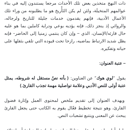
ذات النهج متخذين بعض تلك الأحداث مرجعا يستندون إليه في بناء
عوالمهم المتخيلَة، ولئن لم يكن التَأْريخ هو ما يطلبونه من وراء تلك
الأعمال الأدبية، فإنهم يقدمون خدمات جليلة للتاريخ ولرجاله،
والروائي إذ ينجز ذلك، فإنه يؤديه بوعي ودراية كاملين بما هو عليه
حال قارئه/الإنسان، الذي – وإن كان ينتمي زمنيا إلى الحاضر- فإنه
يظل شديد الارتباط بماضيه، رازحا تحت قيوده التي تلقي بثقلها على
حياته وتفكيره.
–
عتبة العنوان
:
يقول “
لوي
هوك
” عن العناوين:
(
بأنه نصٌ مستقل له شروطه، يمثل
عتبة أولى للنص الأدبي وعلامة تواصلية مهمة تجذب القارئ
.)
ويهدف العنوان إلى تقديم ملخص لمحتوى العمل وإثارة فضول
القارئ، وهو نتيجة تخطيط فعّال يقوم به الكاتب حتى يجعل القارئ
يبحث عن المعنى ويتتبع تشعبات النص.