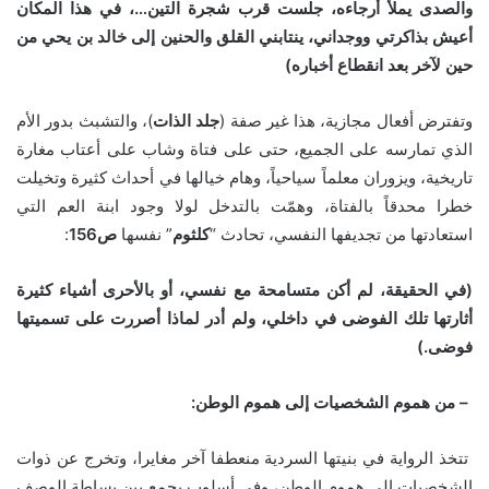
والصدى يملأ أرجاءه، جلست قرب شجرة التين
…
، في هذا المكان
أعيش بذاكرتي ووجداني، ينتابني القلق والحنين إلى خالد بن يحي من
حين لآخر بعد انقطاع أخباره
)
وتفترض أفعال مجازية، هذا غير صفة (
جلد
الذات
)، والتشبث بدور الأم
الذي تمارسه على الجميع، حتى على فتاة وشاب على أعتاب مغارة
تاريخية، ويزوران معلماً سياحياً، وهام خيالها في أحداث كثيرة وتخيلت
خطرا محدقاً بالفتاة، وهمّت بالتدخل لولا وجود ابنة العم التي
استعادتها من تجديفها النفسي، تحادث “
كلثوم
” نفسها
ص
156
:
(
في الحقيقة، لم أكن متسامحة مع نفسي، أو بالأحرى أشياء كثيرة
أثارتها تلك الفوضى في داخلي، ولم أدر لماذا أصررت على تسميتها
فوضى
.)
–
من هموم الشخصيات إلى هموم الوطن
:
تتخذ الرواية في بنيتها السردية منعطفا آخر مغايرا، وتخرج عن ذوات
الشخصيات إلى هموم الوطن، وفي أسلوب يجمع بين بساطة الوصف