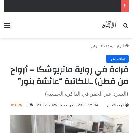
الطيران الأميركي: ترامب لم يكن في خطر فوق البيت الأبيض
بحث عن
الق
الرئيسية
/
ثقافة وفن
ثقافة وفن
قراءة في رواية ماتريوشكا – أرواح
من قطن) ..للكاتبة “عائشة بنور”
(السرد عبر الحفر في الذاكرة الجمعية)
غرفة الاخبار
2025-12-04
آخر تحديث: 2025-12-29
0
850