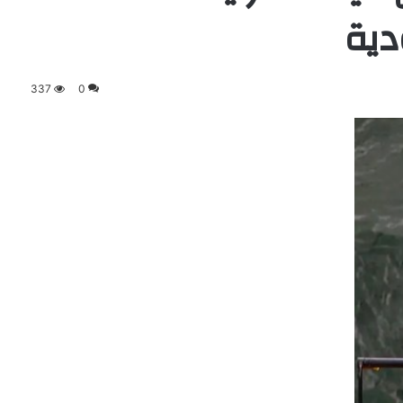
دية
337
0