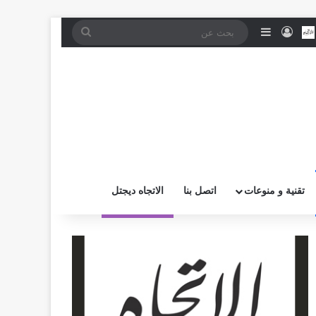
موقع RSS
بض
اتصل بــنـا
تسجيل الدخول
إضافة عمود جانبي
بحث
عن
تقنية و منوعات
اتصل بنا
الاتجاه ديجتل