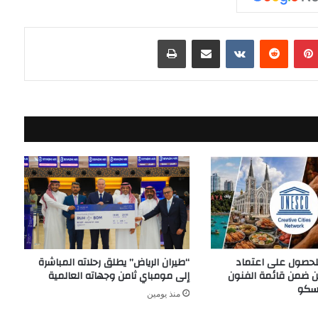
بينتيريست
مشاركة عبر البريد
طباعة
للحصول على اعتماد
“طيران الرياض” يطلق رحلاته المباشرة
ين ضمن قائمة الفنون
إلى مومباي ثامن وجهاته العالمية
نسكو
منذ يومين