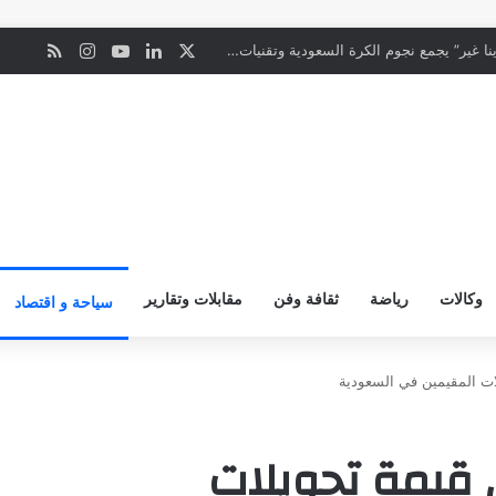
‫X
لينكدإن
‫YouTube
انستقرام
ملخص ال
ن
الأحد المقبل.. “دورينا غير” يجمع نجوم الكرة السعودية وتقنيات التحليل المتقدم
وكالات
رياضة
ثقافة وفن
مقابلات وتقارير
سياحة و اقتصاد
لي قيمة تحويلات