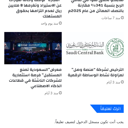
الربح بنسبة 341% مقارنة
عن الاستيراد وتغرمها 8 ملايين
بالنصف المماثل من عام 2025م
ريال لعدم التزامها بحقوق
المستهلك
منذ 7 ساعات
منذ يوم واحد
الترخيص لشركة “منصة وصل”
معرض”السعودية تصنع
لمزاولة نشاط الوساطة الرقمية
المستقبل” فرصة استثمارية
للشركات الناشئة في قطاعات
منذ 3 أيام
الذكاء الاصطناعي
منذ 3 أيام
اترك تعليقاً
يجب أنت تكون
مسجل الدخول
لتضيف تعليقاً.