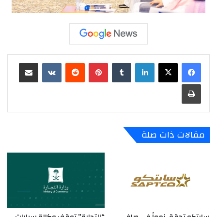
لينكدإن
‏Tumblr
بينتيريست
‏Reddit
‏VKontakte
مشاركة عبر البريد
طباعة
مقالات ذات صلة
سابتكو تحقق نمواً في صافي
“التجارة” توقف وكالة سيارات