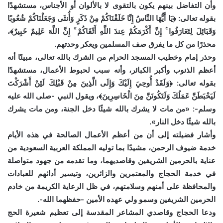
وأن التفاضل بينهم يكون بالتقوى لا بالألوان أو الأجناس، مستشهدًا
بقوله تعالى: ﴿يَا أَيُّهَا النَّاسُ إِنَّا خَلَقْنَاكُمْ مِنْ ذَكَرٍ وَأُنثَى وَجَعَلْنَاكُمْ شُعُوبًا
وَقَبَائِلَ لِتَعَارَفُوا ۚ إِنَّ أَكْرَمَكُمْ عِندَ اللَّهِ أَتْقَاكُمْ ۚ إِنَّ اللَّهَ عَلِيمٌ خَبِيرٌ﴾،
محذرًا من كل ما يفرق صف المسلمين ويعكر وحدتهم.
وحذر إمام وخطيب المسجد الحرام من الشرك بالله تعالى، مبينًا أنه
أعظم الذنوب وأكبر الكبائر، وأنه سبب لحبوط الأعمال، مستشهدًا
بقوله تعالى: ﴿وَلَقَدْ أُوحِيَ إِلَيْكَ وَإِلَى الَّذِينَ مِنْ قَبْلِكَ لَئِنْ أَشْرَكْتَ
لَيَحْبَطَنَّ عَمَلُكَ وَلَتَكُونَنَّ مِنَ الْخَاسِرِينَ﴾، ويقول النبي -صلى الله عليه
وسلم-: «من مات لا يشرك بالله شيئًا دخل الجنة، ومن مات يشرك
بالله شيئًا دخل النار».
وأشار فضيلته إلى أن من أعظم الأعمال الصالحة في هذه الأيام
خدمة ضيوف الرحمن، مشيدًا بما توليه المملكة العربية السعودية من
عناية بالحرمين الشريفين وقاصديهما، وما تقدمه من جهود متواصلة
في خدمة الحجاج والمعتمرين والزائرين، وتيسير أدائهم للعبادات
والمحافظة على أمنهم وسلامتهم، في ظل الرعاية الكريمة من خادم
الحرمين الشريفين وسمو ولي عهده الأمين -حفظهما الله-.
ودعا الحجاج وقاصدي المشاعر المقدسة إلى تعظيم شعيرة الحج