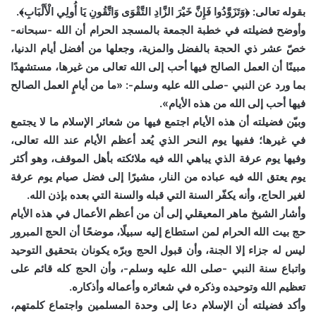
بقوله تعالى: ﴿وَتَزَوَّدُوا فَإِنَّ خَيْرَ الزَّادِ التَّقْوَى وَاتَّقُونِ يَا أُولِي الْأَلْبَابِ﴾.
وأوضح فضيلته في خطبة الجمعة بالمسجد الحرام أن الله -سبحانه-
خصّ عشر ذي الحجة بالفضل والمزية، وجعلها من أفضل أيام الدنيا،
مبينًا أن العمل الصالح فيها أحب إلى الله تعالى من غيرها، مستشهدًا
بما ورد عن النبي -صلى الله عليه وسلم-: «ما من أيامٍ العمل الصالح
فيها أحب إلى الله من هذه الأيام».
وبيّن فضيلته أن هذه الأيام اجتمع فيها من شعائر الإسلام ما لا يجتمع
في غيرها؛ ففيها يوم النحر الذي يُعد أعظم الأيام عند الله تعالى،
وفيها يوم عرفة الذي يباهي الله فيه ملائكته بأهل الموقف، وهو أكثر
يوم يعتق الله فيه عباده من النار، مشيرًا إلى فضل صيام يوم عرفة
لغير الحاج، وأنه يكفّر السنة التي قبله والسنة التي بعده بإذن الله.
وأشار الشيخ ماهر المعيقلي إلى أن من أعظم الأعمال في هذه الأيام
حج بيت الله الحرام لمن استطاع إليه سبيلًا، موضحًا أن الحج المبرور
ليس له جزاء إلا الجنة، وأن قبول الحج وبرّه يكونان بتحقيق التوحيد
واتباع سنة النبي -صلى الله عليه وسلم-، وأن الحج كله قائم على
تعظيم الله وتوحيده وذكره في شعائره وأعماله وأذكاره.
وأكد فضيلته أن الإسلام دعا إلى وحدة المسلمين واجتماع كلمتهم،