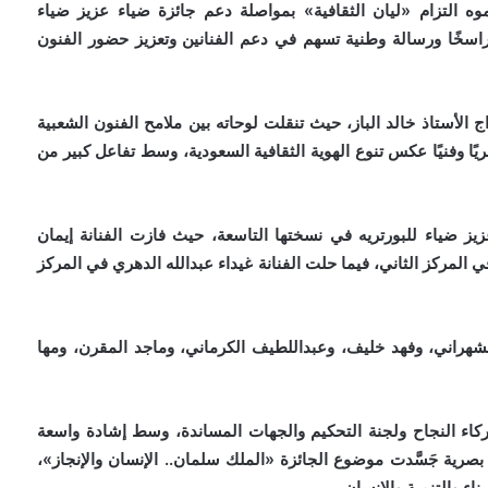
سموه التزام «ليان الثقافية» بمواصلة دعم جائزة ضياء عزيز ضياء
يًا راسخًا ورسالة وطنية تسهم في دعم الفنانين وتعزيز حضور الفنون
ج الأستاذ خالد الباز، حيث تنقلت لوحاته بين ملامح الفنون الشعبية
ريًا وفنيًا عكس تنوع الهوية الثقافية السعودية، وسط تفاعل كبير من
يز ضياء للبورتريه في نسختها التاسعة، حيث فازت الفنانة إيمان
ي المركز الثاني، فيما حلت الفنانة غيداء عبدالله الدهري في المركز
لشهراني، وفهد خليف، وعبداللطيف الكرماني، وماجد المقرن، ومها
ركاء النجاح ولجنة التحكيم والجهات المساندة، وسط إشادة واسعة
صرية جَسَّدت موضوع الجائزة «الملك سلمان.. الإنسان والإنجاز»،
ء والتنمية والإنسان.