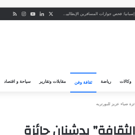
‫X
لينكدإن
‫YouTube
انستقرام
ملخص ال
ن
ليلة من الفرح الأصيل.. زفاف فيصل العسيري يجمع محبة عسير وجازان
وكالات
رياضة
مقابلات وتقارير
سياحة و اقتصاد
ثقافة وفن
ئزة ضياء عزيز للبورتريه
الثقافة” يدشنان جائزة