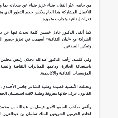
من جانبه، عَبَّر الفنان ضياء عزيز ضياء عن سعادته بما
للأعمال المشاركة هذا العام يعكس حجم التطور الذي يش
قدرات إبداعية وتجارب متميزة.
كما ألقى الدكتور عادل خميس كلمة تحدث فيها عن دور 
الشراكة مع «ليان الثقافية» أسهمت في تعزيز حضور الج
وتمكين المبدعين.
وفي كلمته، رَحَّب الدكتور عبدالله دحلان رئيس مجلس أم
باستضافة الجائزة، ودعمها للمبادرات الثقافية والفنية 
المؤسسات الثقافية والأكاديمية.
وتخللت الأمسية قصيدة وطنية للشاعر جاسر الأحمدي، ف
القانون، عزف خلالها معزوفة وطنية لاقت استحسان الحض
وألقى صاحب السمو الأمير فيصل بن عبدالله بن محمد 
لخادم الحرمين الشريفين الملك سلمان بن عبدالعزيز، ال