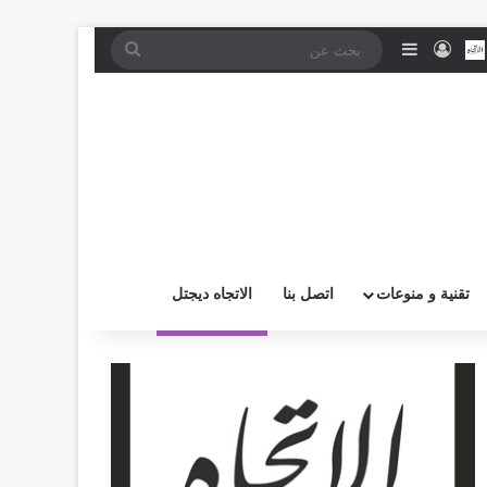
موقع RSS
بض
اتصل بــنـا
تسجيل الدخول
إضافة عمود جانبي
بحث
عن
تقنية و منوعات
اتصل بنا
الاتجاه ديجتل