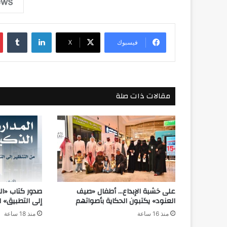
لينكدإن
فيسبوك
‫X
مقالات ذات صلة
على خشبة الإبداع… أطفال «صيف
صدور كتاب «الم
العنود» يكتبون الحكاية بأصواتهم
إلى التطبيق» 
منذ 16 ساعة
منذ 18 ساعة