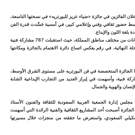
علان الفائزين في جائزة «ضياء عزيز للبورتريه» في نسختها التاسعة،
سط حضور ثقافي وفني وإعلامي كبير، في أمسية جَسَّدت قدرة الفن
 بلغة اللون والإبداع.
وشهدت الجائزة هذا العام إقبالًا واسعًا من الفنانين والفنانات من مختلف مناطق المملكة، حيث استقبلت 787 مشاركة فنية
ظة، تأهل منها 61 عملًا إلى المرحلة النهائية، في رقم يعكس اتساع دائرة الاهتمام بالجائزة ومكانتها
ها الجائزة المتخصصة في فن البورتريه على مستوى الشرق الأوسط،
ت خلال تسع نسخ في استقطاب 3,925 مشاركة فنية، وأسهمت في إبراز العديد من التجارب الإبداعية الشابة
إنسان والهوية والجمال.
لس إدارة الجمعية العربية السعودية للثقافة والفنون الأستاذ
 الجائزة أصبحت أحد المشاريع الثقافية والفنية الرائدة التي أسهمت
شكيلي السعودي، واستعرض ما حققته من منجزات خلال مسيرتها