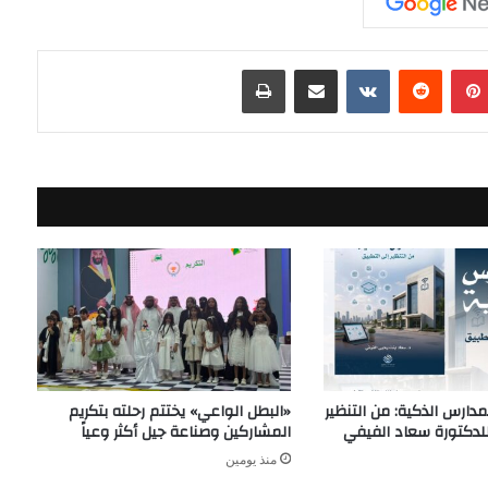
بينتيريست
مشاركة عبر البريد
طباعة
دارس الذكية: من التنظير
«البطل الواعي» يختتم رحلته بتكريم
للدكتورة سعاد الفيفي
المشاركين وصناعة جيل أكثر وعياً
منذ يومين