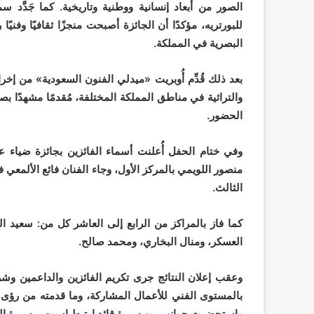
الصور من أبعاد إنسانية ووطنية وتاريخية. كما جَدَّد 
للبورتريه، مؤكدًا أن الجائزة أصبحت منجزًا ثقافيًا وفن
البصرية في المملكة.
بعد ذلك قُدِّم أُوبريت «ميدلي الفنون السعودية» من إخرا
والتراثية في مناطق المملكة المختلفة، مُقدمًا مشهدًا بص
الحضور.
وفي ختام الحفل أُعلنت أسماء الفائزين بجائزة ضياء عز
منصور اللويمي بالمركز الأول، وجاء الفنان فائع الألمعي ف
الثالث.
كما فاز بالمراكز من الرابع إلى العاشر كل من: سعيد ا
العسكر، ومنال البخاري، ومحمد صالح.
وعقب إعلان النتائج جرى تكريم الفائزين والداعمين وش
بالمستوى الفني للأعمال المشاركة، وما قدمته من رؤى ب
واستحضرت جوانب من سيرة قائد ارتبط اسمه بمسيرة البنا