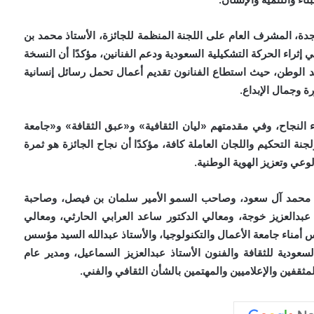
بجدة، المشرف العام على اللجنة المنظمة للجائزة، الأستاذ محمد بن
 إثراء الحركة التشكيلية السعودية ودعم الفنانين، مؤكدًا أن النسخة
قائد الوطن، حيث استطاع الفنانون تقديم أعمال تحمل رسائل إنسانية
ة وجمال الإبداع.
النجاح، وفي مقدمتهم «ليان الثقافية» و«عبق الثقافة» و«جامعة
لجنة التحكيم واللجان العاملة كافة، مؤكدًا أن نجاح الجائزة هو ثمرة
وعي وتعزيز الهوية الوطنية.
 محمد آل سعود، وصاحب السمو الأمير سلمان بن فيصل، وصاحبة
عبدالعزيز خوجة، ومعالي الدكتور ساعد العرابي الحارثي، ومعالي
أمناء جامعة الأعمال والتكنولوجيا، والأستاذ عبدالله السيد مؤسس
عودية للثقافة والفنون الأستاذ عبدالعزيز السماعيل، ومدير عام
المثقفين والإعلاميين والمهتمين بالشأن الثقافي والفني.