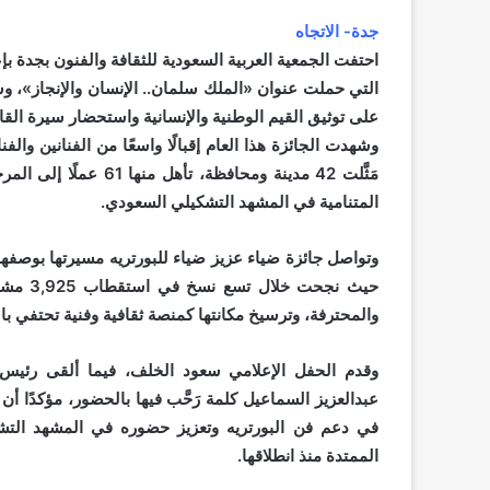
جدة- الاتجاه
احتفت الجمعية العربية السعودية للثقافة والفنون بجدة بإ
التي حملت عنوان «الملك سلمان.. الإنسان والإنجاز»، و
على توثيق القيم الوطنية والإنسانية واستحضار سيرة القادة
مَثَّلت 42 مدينة ومحاف
المتنامية في المشهد التشكيلي السعودي.
وتواصل جائزة ضياء عزيز ضياء للبورتريه مسيرتها بوصف
حيث نجح
والمحترفة، وترسيخ مكانتها كمنصة ثقافية وفنية تحتفي بال
وقدم الحفل الإعلامي سعود الخلف، فيما ألقى رئيس مج
عبدالعزيز السماعيل كلمة رَحَّب فيها بالحضور، مؤكدًا أن
في دعم فن البورتريه وتعزيز حضوره في المشهد الت
الممتدة منذ انطلاقها.