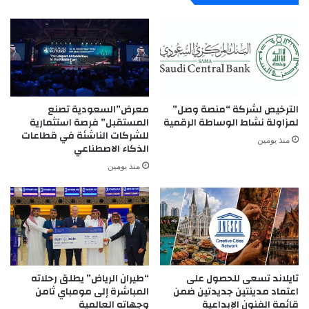
الترخيص لشركة “منصة وصل”
معرض”السعودية تصنع
لمزاولة نشاط الوساطة الرقمية
المستقبل” فرصة استثمارية
للشركات الناشئة في قطاعات
منذ يومين
الذكاء الاصطناعي
منذ يومين
تايلاند تسعى للحصول على
“طيران الرياض” يطلق رحلاته
اعتماد مدينتين جديدتين ضمن
المباشرة إلى مومباي ثامن
قائمة الفنون الإبداعية
وجهاته العالمية