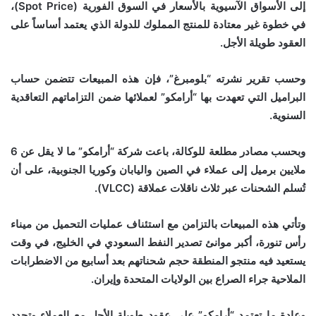
إلى الأسواق الآسيوية بالأسعار في السوق الفورية (Spot Price)،
في خطوة غير معتادة للمنتج المملوك للدولة الذي يعتمد أساساً على
العقود طويلة الأجل.
وحسب تقرير نشرته “بلومبرغ”، فإن هذه المبيعات تتضمن حساب
البراميل التي تعهدت بها “أرامكو” لعملائها ضمن التزاماتهم التعاقدية
السنوية.
وبحسب مصادر مطلعة للوكالة، باعت شركة “أرامكو” ما لا يقل عن 6
ملايين برميل إلى عملاء في الصين واليابان وكوريا الجنوبية، على أن
تُسلم الشحنات عبر ثلاث ناقلات عملاقة (VLCC).
وتأتي هذه المبيعات بالتزامن مع استئناف عمليات التحميل من ميناء
رأس تنورة، أكبر موانئ تصدير النفط السعودي في الخليج، في وقت
يستعيد فيه منتجو المنطقة حجم شحناتهم بعد أسابيع من الاضطرابات
الملاحية جراء الصراع بين الولايات المتحدة وإيران.
وعادة ما تعتمد “أرامكو” على عقود طويلة الأجل مع العملاء وتحدد