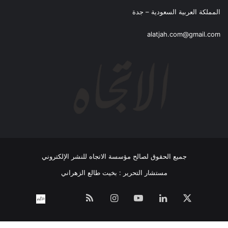
المملكة العربية السعودية – جدة
alatjah.com@gmail.com
جميع الحقوق لصالح مؤسسة الاتجاه للنشر الإلكتروني
مستشار التحرير : بخيت طالع الزهراني
‫X
لينكدإن
‫YouTube
انستقرام
ملخص
نبض
اتصل
الموقع
بــنـا