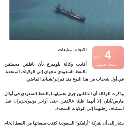
الاتجاه ـ متابعات
4
/ 100
أفادت وكالة بلومبرغ بأن ناقلتين محملتين
نتيجة تحسين
بالنفط السعودي تتجهان إلى الولايات المتحدة،
محركات البحث
في أول شحنات من هذا النوع منذ فبراير/شباط الماضي.
وذكرت الوكالة أن الناقلتين جرى تحميلهما بالنفط السعودي في أوائل
مارس/آذار، إلا أنهما ظلتا عالقتين حتى أواخر يونيو/حزيران قبل
استئناف رحلتهما إلى الولايات المتحدة.
يشار إلى أن شركة “أرامكو” السعودية كثفت مبيعاتها من النفط الخام