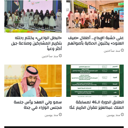
على خشبة الإبداع… أطفال «صيف
«البطل الواعي» يختتم رحلته
العنود» يكتبون الحكاية بأصواتهم
بتكريم المشاركين وصناعة جيل
أكثر وعياً
منذ ساعتين
منذ ساعتين
انطلاق الدورة الـ46 لمسابقة
سمو ولي العهد يرأس جلسة
الملك عبدالعزيز للقرآن الكريم غدًا
مجلس الوزراء في جدة
منذ يومين
منذ يومين