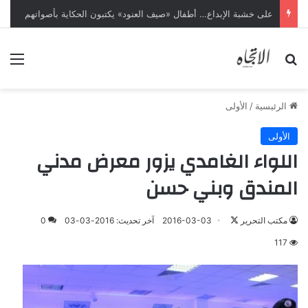
على خشبة الإبداع… أطفال «صيف العنود» يكتبون الحكاية بأصواتهم
بحث عن
الق
الرئيسية
/
الأولى
الأولى
اللواء الغامدي يزور معرض مدني
المندق وبني حسن
تابع
مكتب التحرير
2016-03-03
آخر تحديث: 2016-03-03
0
على
117
X