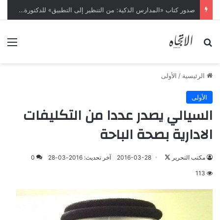
صدور كتاب «المدارس الذكية: من التنظير إلى التطبيق» للدكتورة سعاد الفيفي
بحث عن
الق
الرئيسية
/
الأولى
الأولى
السيالي يصدر عددا من التكليفات
الادارية بصحة الباحة
تابع
مكتب التحرير
2016-03-28
آخر تحديث: 2016-03-28
0
على
113
X