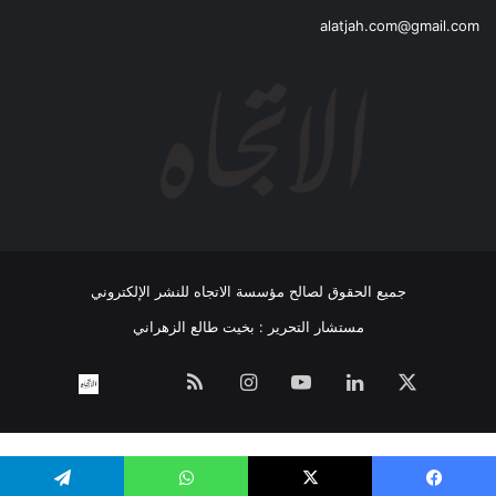
alatjah.com@gmail.com
جميع الحقوق لصالح مؤسسة الاتجاه للنشر الإلكتروني
مستشار التحرير : بخيت طالع الزهراني
‫X
لينكدإن
‫YouTube
انستقرام
ملخص
نبض
اتصل
الموقع
بــنـا
RSS
WP Twitter Auto Publish
Powered By :
XYZScripts.com